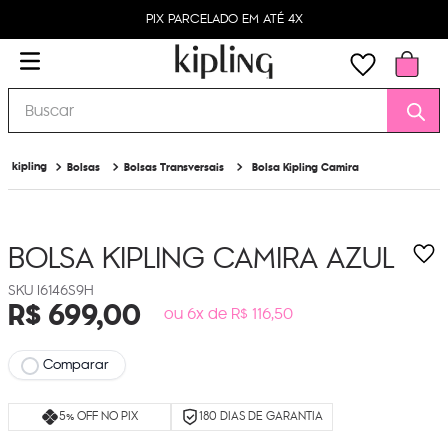
PIX PARCELADO EM ATÉ 4X
Buscar
Bolsas
Bolsas Transversais
Bolsa Kipling Camira
BOLSA KIPLING CAMIRA
AZUL
I6146S9H
R$
699
,
00
ou 6x de R$ 116,50
Comparar
5% OFF NO PIX
180 DIAS DE GARANTIA