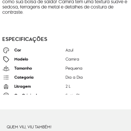
como sua bolsa de saída! Camira tem uma textura suave e
sedosa, ferragens de metal e detalhes de costura de
contraste.
ESPECIFICAÇÕES
Cor
Azul
Modelo
Camira
Tamanho
Pequena
Categoria
Dia a Dia
Litragem
2 L
Cor Original
Satin Blue
Dimensões
14
cm x
26
cm x
10
cm
Peso
34
g
QUEM VIU, VIU TAMBÉM!