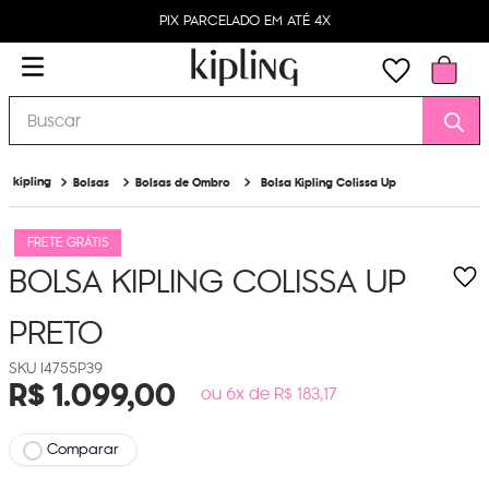
PIX PARCELADO EM ATÉ 4X
Buscar
Bolsas
Bolsas de Ombro
Bolsa Kipling Colissa Up
FRETE GRÁTIS
BOLSA KIPLING COLISSA UP
PRETO
I4755P39
R$
1
.
099
,
00
ou 6x de R$ 183,17
Comparar