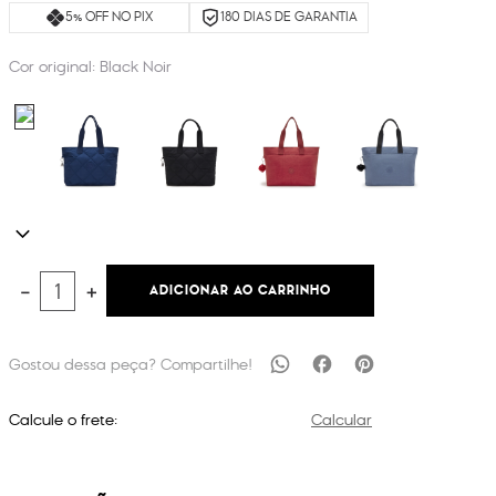
5% OFF NO PIX
180 DIAS DE GARANTIA
Cor original:
Black Noir
ADICIONAR AO CARRINHO
－
＋
Calcule o frete:
Calcular