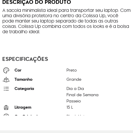
DESCRIÇÃO DO PRODUTO
A sacola minimalista ideal para transportar seu laptop. Com
uma divisória protetora no centro da Colissa Up, você
pode manter seu laptop separado de todas as outras
coisas. Colissa Up combina com todos os looks e é a bolsa
de trabalho ideal.
ESPECIFICAÇÕES
Cor
Preto
Tamanho
Grande
Categoria
Dia a Dia
Final de Semana
Passeio
Litragem
15 L
Cor Original
Black Noir
Dimensões
32
cm x
50
cm x
17
cm