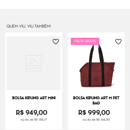
Litragem
15 L
Cor Original
Night Tile Jq
Dimensões
32
cm x
50
cm x
17
cm
QUEM VIU, VIU TAMBÉM!
Peso
450
g
FRETE GRÁTIS
BOLSA KIPLING ART MINI
BOLSA KIPLING ART M PET
BAG
R$
949
,
00
R$
999
,
00
ou 6x de R$ 158,17
ou 6x de R$ 166,50