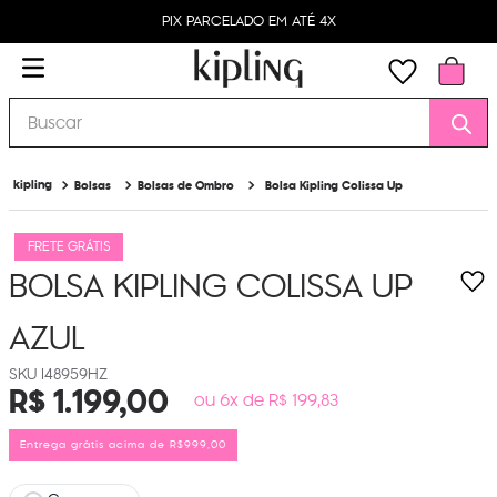
PIX PARCELADO EM ATÉ 4X
Buscar
Bolsas
Bolsas de Ombro
Bolsa Kipling Colissa Up
FRETE GRÁTIS
BOLSA KIPLING COLISSA UP
AZUL
I48959HZ
R$
1
.
199
,
00
ou 6x de R$ 199,83
Entrega grátis acima de R$999,00