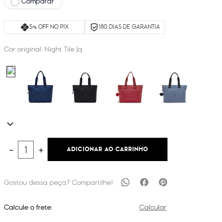
Comparar
5% OFF NO PIX
180 DIAS DE GARANTIA
Cor original:
Night Tile Jq
ADICIONAR AO CARRINHO
－
＋
Calcule o frete:
Calcular