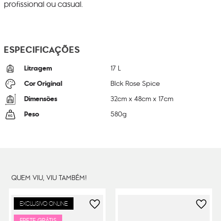
profissional ou casual.
ESPECIFICAÇÕES
Litragem
17 L
Cor Original
Blck Rose Spice
Dimensões
32
cm x
48
cm x
17
cm
Peso
580
g
QUEM VIU, VIU TAMBÉM!
EXCLUSIVO ONLINE
FRETE GRÁTIS