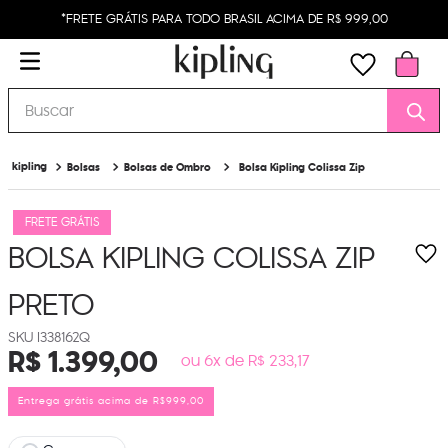
*FRETE GRÁTIS PARA TODO BRASIL ACIMA DE R$ 999,00
Buscar
Bolsas
Bolsas de Ombro
Bolsa Kipling Colissa Zip
FRETE GRÁTIS
BOLSA KIPLING COLISSA ZIP
PRETO
I338162Q
R$
1
.
399
,
00
ou 6x de R$ 233,17
Entrega grátis acima de R$999,00