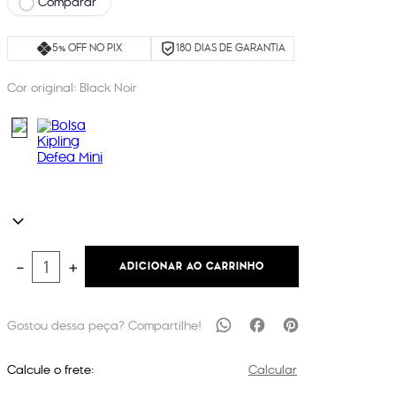
Comparar
5% OFF NO PIX
180 DIAS DE GARANTIA
Cor original:
Black Noir
ADICIONAR AO CARRINHO
－
＋
Calcule o frete:
Calcular