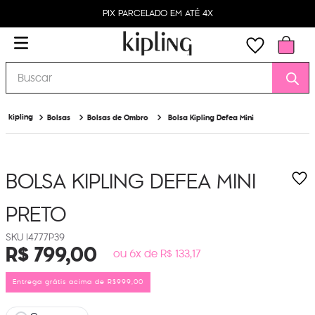
PIX PARCELADO EM ATÉ 4X
Buscar
Bolsas
Bolsas de Ombro
Bolsa Kipling Defea Mini
BOLSA KIPLING DEFEA MINI
PRETO
I4777P39
R$
799
,
00
ou 6x de R$ 133,17
Entrega grátis acima de R$999,00