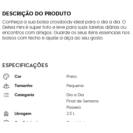
DESCRIÇÃO DO PRODUTO
Conheça a sua bolsa crossbody ideal para o dia a dia. O
Defea Mini é super fofo e leve para suas tarefas diárias ou
encontros com amigos. Guarde os seus itens essenciais nos
bolsos com fecho e ajuste a alça ao seu gosto.
ESPECIFICAÇÕES
Cor
Preto
Tamanho
Pequena
Categoria
Dia a Dia
Final de Semana
Passeio
Litragem
2.5 L
Cor Original
Black Noir
Dimensões
18
cm x
22
cm x
10
cm