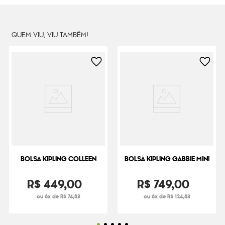
Peso
360
g
QUEM VIU, VIU TAMBÉM!
BOLSA KIPLING COLLEEN
BOLSA KIPLING GABBIE MINI
R$
449
,
00
R$
749
,
00
ou 6x de R$ 74,83
ou 6x de R$ 124,83