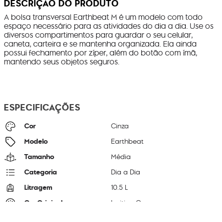
DESCRIÇÃO DO PRODUTO
A bolsa transversal Earthbeat M é um modelo com todo
espaço necessário para as atividades do dia a dia. Use os
diversos compartimentos para guardar o seu celular,
caneta, carteira e se mantenha organizada. Ela ainda
possui fechamento por zíper, além do botão com ímã,
mantendo seus objetos seguros.
ESPECIFICAÇÕES
Cor
Cinza
Modelo
Earthbeat
Tamanho
Média
Categoria
Dia a Dia
Litragem
10.5 L
Cor Original
Inviting Grey
Dimensões
22.5
cm x
30
cm x
10.5
cm