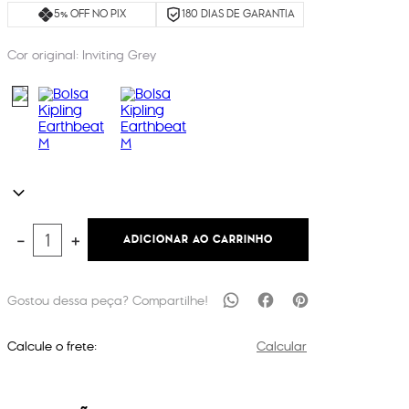
5% OFF NO PIX
180 DIAS DE GARANTIA
Cor original:
Inviting Grey
ADICIONAR AO CARRINHO
－
＋
Calcule o frete:
Calcular