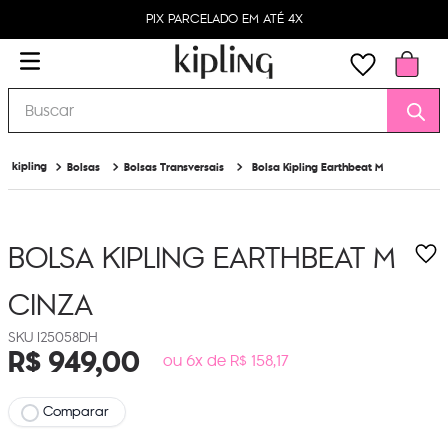
PIX PARCELADO EM ATÉ 4X
Buscar
Bolsas
Bolsas Transversais
Bolsa Kipling Earthbeat M
BOLSA KIPLING EARTHBEAT M
CINZA
I25058DH
R$
949
,
00
ou 6x de R$ 158,17
Comparar