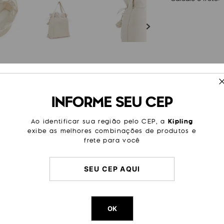
ESPECIFICAÇÕES
INFORME SEU CEP
egar um pouco mais, mas ainda
Litragem
25 L
 Elmar comporta tudo o que
s dois cordões laterais. O
Ao identificar sua região pelo CEP, a
Kipling
Cor Original
Simply B
m sobre tom conferem a esta
exibe as melhores combinações de produtos e
Dimensões
34
cm x
frete para você
Peso
380
g
OK