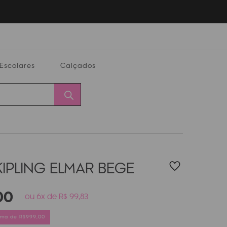
Escolares
Calçados
Calçados
Alterar
Minha
Conta
CEP
KIPLING ELMAR
BEGE
00
ou 6x de R$ 99,83
cima de R$999,00