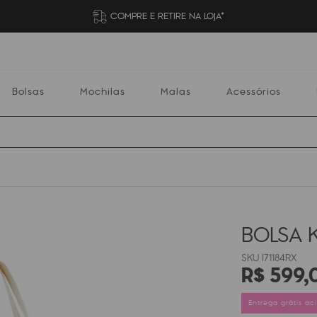
COMPRE E RETIRE NA LOJA*
Bolsas
Mochilas
Malas
Acessórios
Mochilas
Malas
Acessórios
Escolares
BOLSA 
I71184RX
R$
599
,
Entrega grátis a