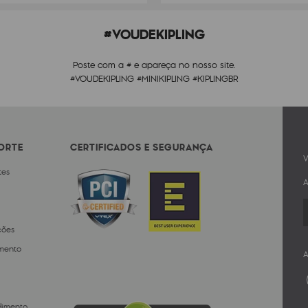
#VOUDEKIPLING
Poste com a # e apareça no nosso site.
#VOUDEKIPLING #MINIKIPLING #KIPLINGBR
PORTE
CERTIFICADOS E SEGURANÇA
V
tes
A
ções
mento
A
dimento