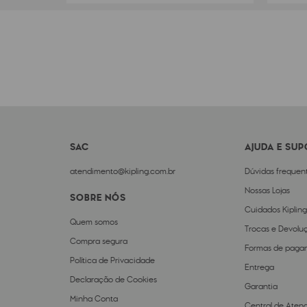
SAC
AJUDA E SU
atendimento@kipling.com.br
Dúvidas frequen
Nossas Lojas
SOBRE NÓS
Cuidados Kipling
Quem somos
Trocas e Devolu
Compra segura
Formas de paga
Política de Privacidade
Entrega
Declaração de Cookies
Garantia
Minha Conta
Central de Aten