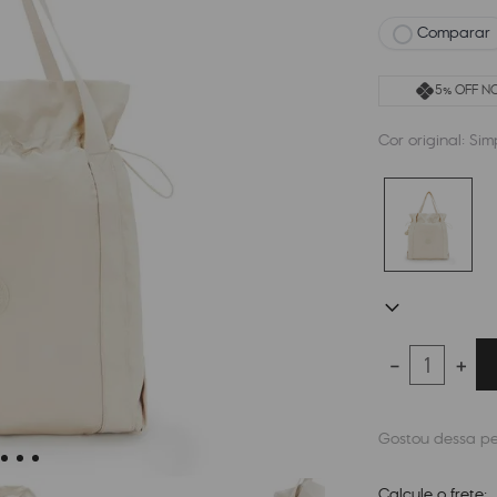
Comparar
5% OFF NO
Cor original:
Sim
－
＋
Calcule o frete: