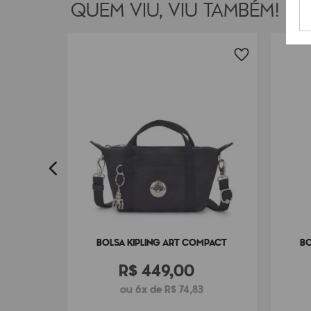
QUEM VIU, VIU TAMBÉM!
INI
0
BOLSA KIPLING ART COMPACT
BO
R$
449
,
00
ou 6x de R$ 74,83