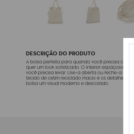
DESCRIÇÃO DO PRODUTO
A bolsa perfeita para quando você precisa carr
quer um look sofisticado. O interior espaçoso da
você precisa levar. Use-a aberta ou feche-a com o
tecido de cetim reciclado macio e os detalhes to
bolsa um visual moderno e descolado.