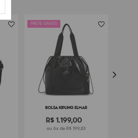
FRETE GRÁTIS
FRETE G
BO
BOLSA KIPLING ELMAR
R$
1
.
199
,
00
ou 6x de R$ 199,83