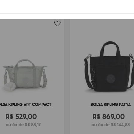
LSA KIPLING ART COMPACT
BOLSA KIPLING PATYA
R$
529
,
00
R$
869
,
00
ou 6x de R$ 88,17
ou 6x de R$ 144,83