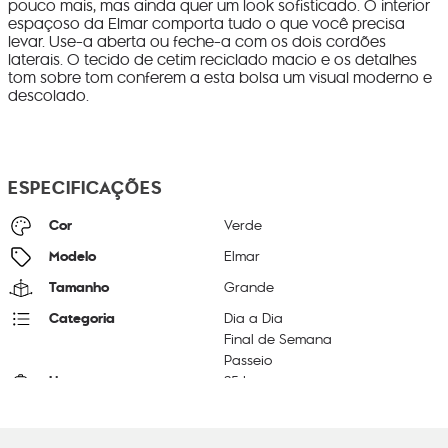
pouco mais, mas ainda quer um look sofisticado. O interior
espaçoso da Elmar comporta tudo o que você precisa
levar. Use-a aberta ou feche-a com os dois cordões
laterais. O tecido de cetim reciclado macio e os detalhes
tom sobre tom conferem a esta bolsa um visual moderno e
descolado.
ESPECIFICAÇÕES
Cor
Verde
Modelo
Elmar
Tamanho
Grande
Categoria
Dia a Dia
Final de Semana
Passeio
Litragem
25 L
Cor Original
Pixel Gr
Dimensões
34
cm x
50
cm x
14
cm