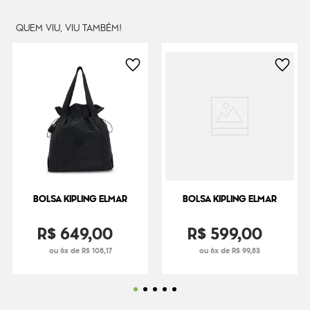
Peso
380
g
QUEM VIU, VIU TAMBÉM!
BOLSA KIPLING ELMAR
BOLSA KIPLING ELMAR
R$
649
,
00
R$
599
,
00
ou 6x de R$ 108,17
ou 6x de R$ 99,83