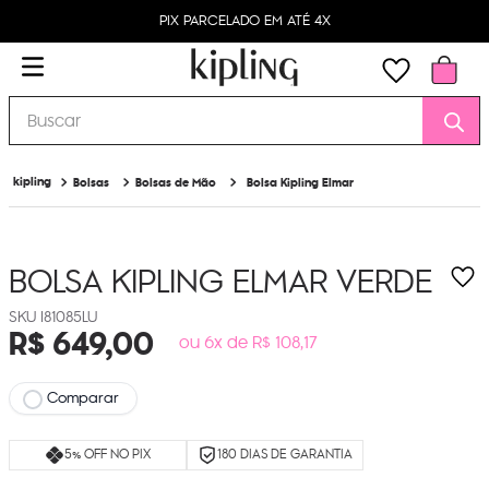
PIX PARCELADO EM ATÉ 4X
Buscar
Bolsas
Bolsas de Mão
Bolsa Kipling Elmar
BOLSA KIPLING ELMAR
VERDE
I81085LU
R$
649
,
00
ou 6x de R$ 108,17
Comparar
5% OFF NO PIX
180 DIAS DE GARANTIA