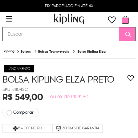
PIX PARCELADO EM ATÉ 4X
Buscar
Bolsas
Bolsas Transversais
Bolsa Kipling Elza
LANÇAMENTO
BOLSA KIPLING ELZA
PRETO
I81104SC
R$
549
,
00
ou 6x de R$ 91,50
Comparar
5% OFF NO PIX
180 DIAS DE GARANTIA