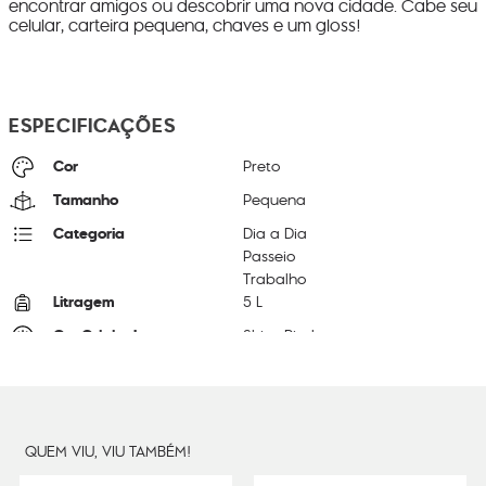
encontrar amigos ou descobrir uma nova cidade. Cabe seu
celular, carteira pequena, chaves e um gloss!
ESPECIFICAÇÕES
Cor
Preto
Tamanho
Pequena
Categoria
Dia a Dia
Passeio
Trabalho
Litragem
5 L
Cor Original
Shiny Pixel
Dimensões
21
cm x
30
cm x
10
cm
Peso
190
g
QUEM VIU, VIU TAMBÉM!