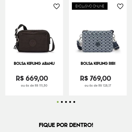
EXCLUSIVO ONLINE
BOLSA KIPLING ABANU
BOLSA KIPLING RIRI
R$
669
,
00
R$
769
,
00
ou 6x de R$ 111,50
ou 6x de R$ 128,17
FIQUE POR DENTRO!