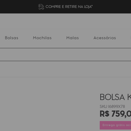
COMPRE E RETIRE NA LOJA*
Bolsas
Mochilas
Malas
Acessórios
Mochilas
Malas
Acessórios
Escolares
BOLSA K
I6899X78
R$
759
,
Entrega grátis a