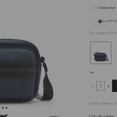
Comparar
5% OFF NO
Cor original:
Str
－
＋
Calcule o frete: