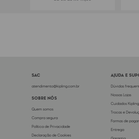
SAC
AJUDA E SU
atendimento@kipling.com.br
Dúvidas frequen
Nossas Lojas
SOBRE NÓS
Cuidados Kipling
Quem somos
Trocas e Devolu
Compra segura
Formas de paga
Política de Privacidade
Entrega
Declaração de Cookies
Garantia