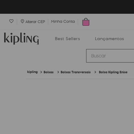
Minha Conta
Alterar CEP
Best Sellers
Lançamentos
Buscar
Bolsas
Bolsas Transversais
Bolsa Kipling Enise
Best Sellers
Lançamentos
Bolsas