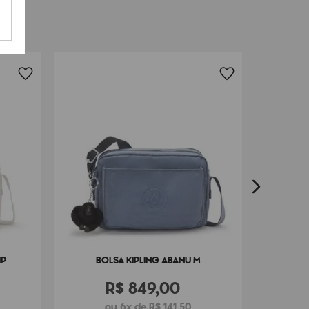
B
IP
BOLSA KIPLING ABANU M
R$
849
,
00
ou 6x de R$ 141,50