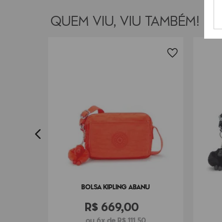
QUEM VIU, VIU TAMBÉM!
 S
0
BOLSA KIPLING ABANU
R$
669
,
00
ou 6x de R$ 111,50