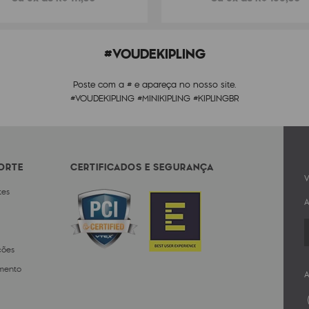
#VOUDEKIPLING
Poste com a # e apareça no nosso site.
#VOUDEKIPLING #MINIKIPLING #KIPLINGBR
PORTE
CERTIFICADOS E SEGURANÇA
V
tes
A
ções
mento
A