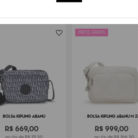
FRETE GRÁTIS
BOLSA KIPLING ABANU
BOLSA KIPLING ABANU M Z
R$
669
,
00
R$
999
,
00
ou 6x de R$ 111,50
ou 6x de R$ 166,50