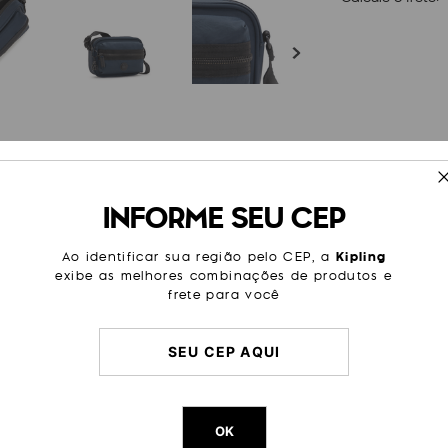
ESPECIFICAÇÕES
INFORME SEU CEP
rsal do dia para a noite que vai
Cor
Azul
sas e use o bolso frontal com
sinatura, nylon reciclado
Modelo
Enise
Ao identificar sua região pelo CEP, a
Kipling
exibe as melhores combinações de produtos e
Tamanho
Pequen
frete para você
Categoria
Dia a Di
Passeio
Litragem
1 L
Cor Original
Strong B
Dimensões
12
cm x
1
OK
Peso
23
g