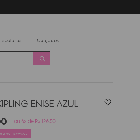
Escolares
Calçados
Calçados
Alterar
Minha
Conta
CEP
IPLING ENISE
AZUL
00
ou 6x de R$ 126,50
cima de R$999,00