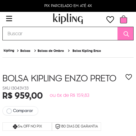
PIX PARCELADO EM ATÉ 4X
Buscar
Bolsas
Bolsas de Ombro
Bolsa Kipling Enzo
BOLSA KIPLING ENZO
PRETO
I3043V33
R$
959
,
00
ou 6x de R$ 159,83
Comparar
5% OFF NO PIX
180 DIAS DE GARANTIA