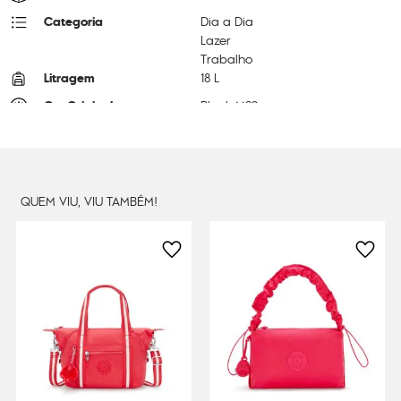
Categoria
Dia a Dia
Lazer
Trabalho
Litragem
18 L
Cor Original
Black M23
Dimensões
34
cm x
35
cm x
12
cm
Peso
43
g
QUEM VIU, VIU TAMBÉM!