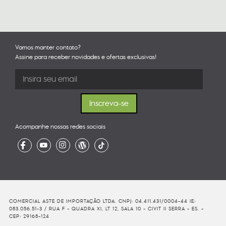
Vamos manter contato?
Assine para receber novidades e ofertas exclusivas!
Acompanhe nossas redes sociais
COMERCIAL ASTE DE IMPORTAÇÃO LTDA. CNPJ: 04.411.431/0004-44 IE:
083.056.51-3 / RUA F - QUADRA XI, LT 12, SALA 10 - CIVIT II SERRA - ES. -
CEP: 29168-124