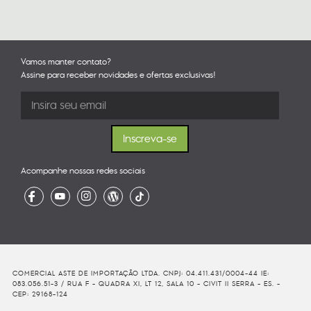
Vamos manter contato?
Assine para receber novidades e ofertas exclusivas!
Acompanhe nossas redes sociais
COMERCIAL ASTE DE IMPORTAÇÃO LTDA. CNPJ: 04.411.431/0004-44 IE:
083.056.51-3 / RUA F - QUADRA XI, LT 12, SALA 10 - CIVIT II SERRA - ES. -
CEP: 29168-124