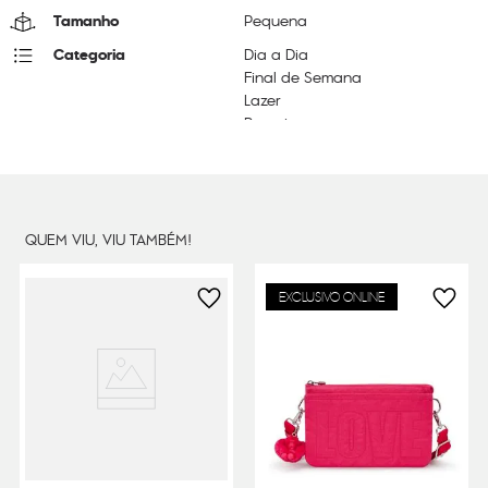
Tamanho
Pequena
Categoria
Dia a Dia
Final de Semana
Lazer
Passeio
Litragem
0.5 L
Cor Original
Bubble Pop Pink
Dimensões
21
cm x
16
cm x
2
cm
QUEM VIU, VIU TAMBÉM!
Peso
240
g
EXCLUSIVO ONLINE