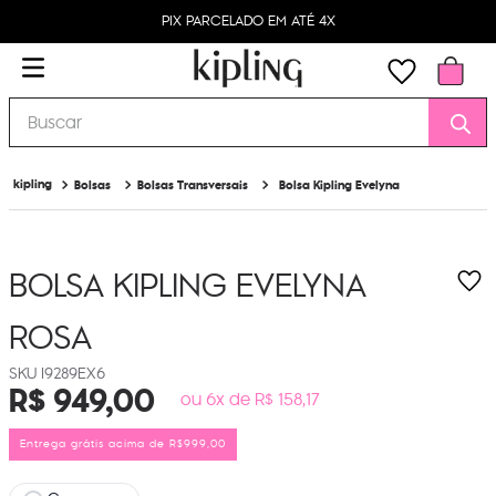
PIX PARCELADO EM ATÉ 4X
Buscar
Bolsas
Bolsas Transversais
Bolsa Kipling Evelyna
BOLSA KIPLING EVELYNA
ROSA
I9289EX6
R$
949
,
00
ou 6x de R$ 158,17
Entrega grátis acima de R$999,00