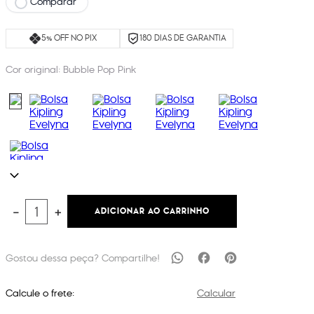
Comparar
5% OFF NO PIX
180 DIAS DE GARANTIA
Cor original:
Bubble Pop Pink
ADICIONAR AO CARRINHO
－
＋
Calcule o frete:
Calcular