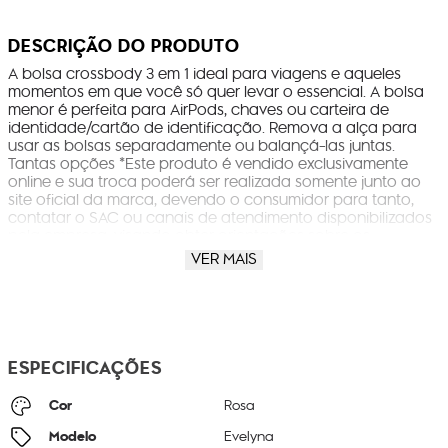
DESCRIÇÃO DO PRODUTO
A bolsa crossbody 3 em 1 ideal para viagens e aqueles
momentos em que você só quer levar o essencial. A bolsa
menor é perfeita para AirPods, chaves ou carteira de
identidade/cartão de identificação. Remova a alça para
usar as bolsas separadamente ou balançá-las juntas.
Tantas opções *Este produto é vendido exclusivamente
online e sua troca poderá ser realizada somente junto ao
site oficial da marca, devendo o consumidor para tanto,
contatar o SAC ou canais de atendimento disponibilizados
pela empresa, visando obter orientações sobre os
procedimentos a serem seguidos.* *Este produto é vendido
VER MAIS
exclusivamente online e sua troca poderá ser realizada
somente junto ao site oficial da marca ou na respectiva loja
em que o produto foi retirado, devendo o consumidor para
tanto, contatar o SAC ou canais de atendimento
disponibilizados pela empresa, visando obter orientações
sobre os procedimentos a serem seguidos.*
ESPECIFICAÇÕES
Cor
Rosa
Modelo
Evelyna