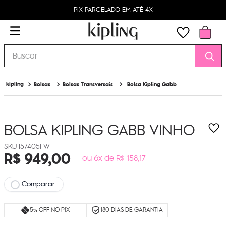
PIX PARCELADO EM ATÉ 4X
Buscar
Bolsas
Bolsas Transversais
Bolsa Kipling Gabb
BOLSA KIPLING GABB
VINHO
I57405FW
R$
949
,
00
ou 6x de R$ 158,17
Comparar
5% OFF NO PIX
180 DIAS DE GARANTIA