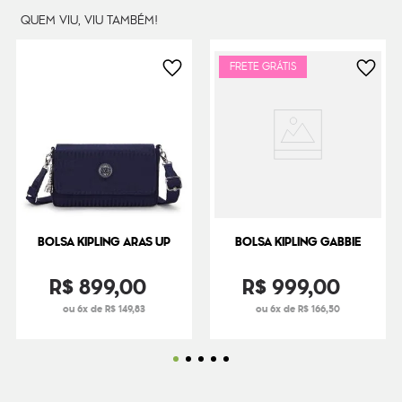
QUEM VIU, VIU TAMBÉM!
Peso
38
g
FRETE GRÁTIS
BOLSA KIPLING ARAS UP
BOLSA KIPLING GABBIE
R$
899
,
00
R$
999
,
00
ou 6x de R$ 149,83
ou 6x de R$ 166,50