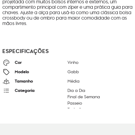
projetada com muitos bolsos internos e externos, um
compartimento principal com zíper e uma prática guia para
chaves. Ajuste a alça para usá-la como uma clássica bolsa
crossbody ou de ombro para maior comodidade com as
mãos livres.
ESPECIFICAÇÕES
Cor
Vinho
Modelo
Gabb
Tamanho
Média
Categoria
Dia a Dia
Final de Semana
Passeio
Trabalho
Litragem
12 L
Cor Original
Lounge Wine
Dimensões
30
cm x
36
cm x
18
cm