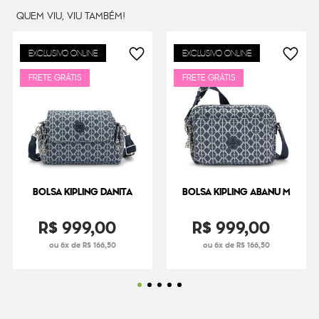
Dimensões
30
cm x
36
cm x
18
cm
QUEM VIU, VIU TAMBÉM!
Peso
38
g
EXCLUSIVO ONLINE
EXCLUSIVO ONLINE
FRETE GRÁTIS
FRETE GRÁTIS
BOLSA KIPLING DANITA
BOLSA KIPLING ABANU M
R$
999
,
00
R$
999
,
00
ou 6x de R$ 166,50
ou 6x de R$ 166,50