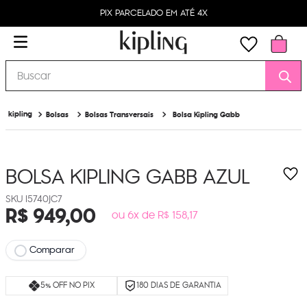
PIX PARCELADO EM ATÉ 4X
Buscar
Bolsas
Bolsas Transversais
Bolsa Kipling Gabb
BOLSA KIPLING GABB
AZUL
I5740JC7
R$
949
,
00
ou 6x de R$ 158,17
Comparar
5% OFF NO PIX
180 DIAS DE GARANTIA