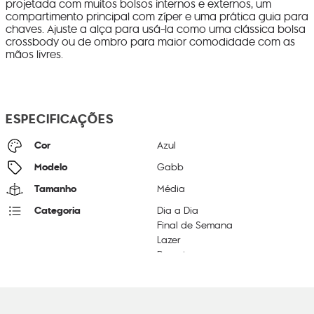
projetada com muitos bolsos internos e externos, um
compartimento principal com zíper e uma prática guia para
chaves. Ajuste a alça para usá-la como uma clássica bolsa
crossbody ou de ombro para maior comodidade com as
mãos livres.
ESPECIFICAÇÕES
Cor
Azul
Modelo
Gabb
Tamanho
Média
Categoria
Dia a Dia
Final de Semana
Lazer
Passeio
Trabalho
Litragem
12 L
Cor Original
Havana Blue