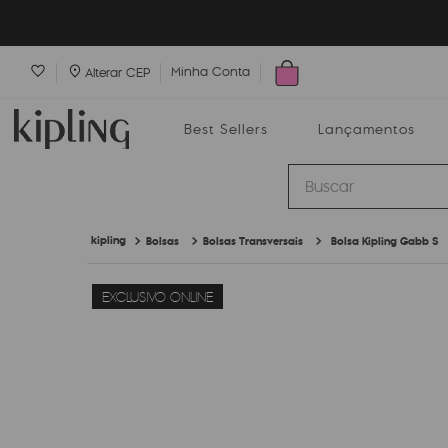
Minha Conta
Alterar CEP
Best Sellers
Lançamentos
Buscar
Bolsas
Bolsas Transversais
Bolsa Kipling Gabb S
Best Sellers
Lançamentos
Bolsas
EXCLUSIVO ONLINE