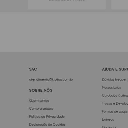
SAC
AJUDA E SU
atendimento@kipling.com.br
Dúvidas frequen
Nossas Lojas
SOBRE NÓS
Cuidados Kipling
Quem somos
Trocas e Devolu
Compra segura
Formas de paga
Política de Privacidade
Entrega
Declaração de Cookies
Garantia