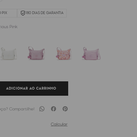
 PIX
180 DIAS DE GARANTIA
rious Pink
ADICIONAR AO CARRINHO
Calcular