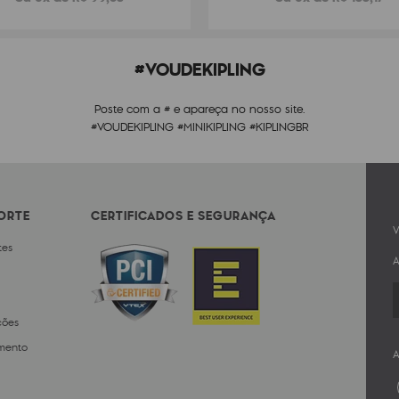
#VOUDEKIPLING
Poste com a # e apareça no nosso site.
#VOUDEKIPLING #MINIKIPLING #KIPLINGBR
PORTE
CERTIFICADOS E SEGURANÇA
V
tes
A
ções
mento
A