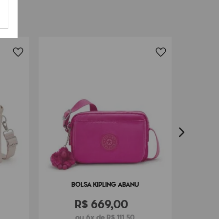
BOLSA KIPLING ABANU
R$
669
,
00
ou 6x de R$ 111,50