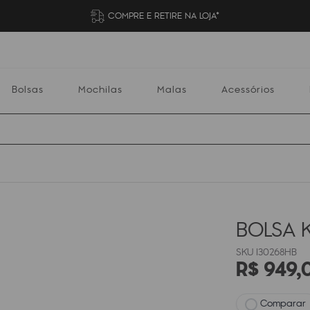
COMPRE E RETIRE NA LOJA*
Bolsas
Mochilas
Malas
Acessórios
Mochilas
Malas
Acessórios
Escolares
BOLSA K
I30268HB
R$
949
,
Comparar