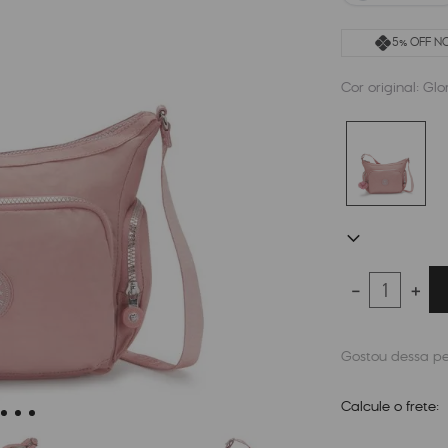
5% OFF NO
Cor original:
Glo
－
＋
Calcule o frete: