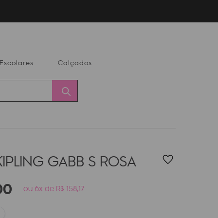
Escolares
Calçados
Calçados
Alterar
Minha
Conta
CEP
IPLING GABB S
ROSA
00
ou 6x de R$ 158,17