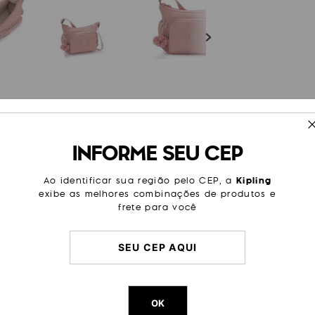
ESPECIFICAÇÕES
INFORME SEU CEP
bolsos internos e externos,
Cor
Rosa
 para manter suas coisas
 clássica bolsa crossbody ou
Modelo
Gabb S
Ao identificar sua região pelo CEP, a
Kipling
vres.
exibe as melhores combinações de produtos e
Tamanho
Média
frete para você
Categoria
Dia a Di
Trabalh
Litragem
7 L
Cor Original
Glorious
Dimensões
22
cm x
3
OK
Peso
240
g