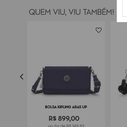
QUEM VIU, VIU TAMBÉM!
TE
7
BOLSA KIPLING ARAS UP
R$
899
,
00
ou 6x de R$ 149,83