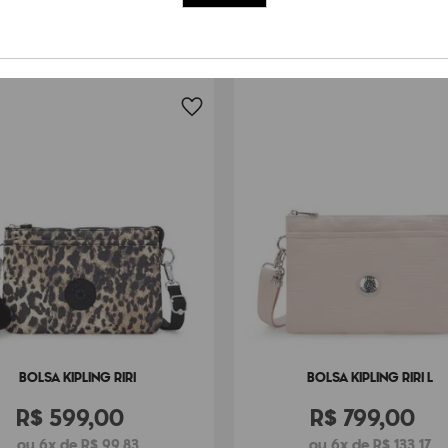
BOLSA KIPLING RIRI
BOLSA KIPLING RIRI L
R$
599
,
00
R$
799
,
00
ou 6x de R$ 99,83
ou 6x de R$ 133,17