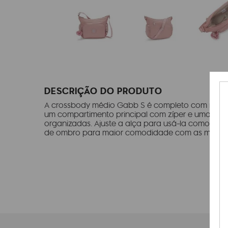
DESCRIÇÃO DO PRODUTO
A crossbody médio Gabb S é completo com muitos 
um compartimento principal com zíper e uma guia
organizadas. Ajuste a alça para usá-la como uma
de ombro para maior comodidade com as mãos li