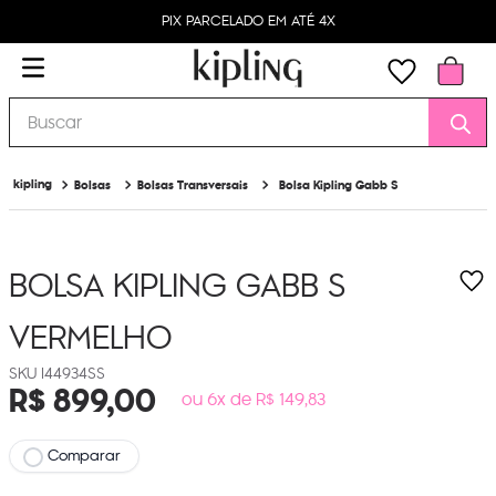
PIX PARCELADO EM ATÉ 4X
Buscar
Bolsas
Bolsas Transversais
Bolsa Kipling Gabb S
BOLSA KIPLING GABB S
VERMELHO
I44934SS
R$
899
,
00
ou 6x de R$ 149,83
Comparar