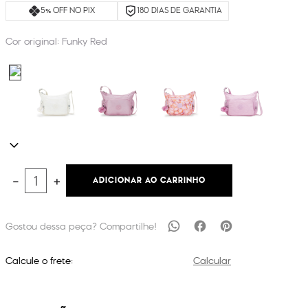
5% OFF NO PIX
180 DIAS DE GARANTIA
Cor original:
Funky Red
ADICIONAR AO CARRINHO
－
＋
Calcule o frete:
Calcular