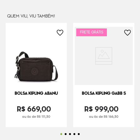
Dimensões
22
cm x
31
cm x
14
cm
Peso
240
g
QUEM VIU, VIU TAMBÉM!
FRETE GRÁTIS
BOLSA KIPLING ABANU
BOLSA KIPLING GABB S
R$
669
,
00
R$
999
,
00
ou 6x de R$ 111,50
ou 6x de R$ 166,50