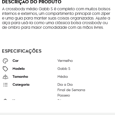
DESCRIÇÃO DO PRODUTO
A crossbody médio Gabb S é completo com muitos bolsos
internos e externos, um compartimento principal com zíper
e uma guia para manter suas coisas organizadas. Ajuste a
alça para usá-la como uma clássica bolsa crossbody ou
de ombro para maior comodidade com as mãos livres.
ESPECIFICAÇÕES
Cor
Vermelho
Modelo
Gabb S
Tamanho
Média
Categoria
Dia a Dia
Final de Semana
Passeio
Litragem
7 L
Cor Original
Funky Red