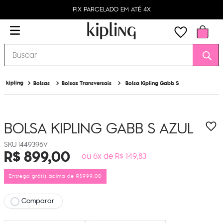
PIX PARCELADO EM ATÉ 4X
Buscar
Bolsas
Bolsas Transversais
Bolsa Kipling Gabb S
BOLSA KIPLING GABB S
AZUL
I449396V
R$
899
,
00
ou 6x de R$ 149,83
Entrega grátis acima de R$999,00
Comparar