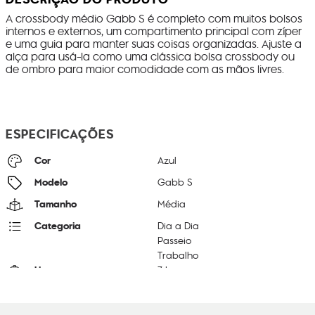
A crossbody médio Gabb S é completo com muitos bolsos
internos e externos, um compartimento principal com zíper
e uma guia para manter suas coisas organizadas. Ajuste a
alça para usá-la como uma clássica bolsa crossbody ou
de ombro para maior comodidade com as mãos livres.
ESPECIFICAÇÕES
Cor
Azul
Modelo
Gabb S
Tamanho
Média
Categoria
Dia a Dia
Passeio
Trabalho
Litragem
7 L
Cor Original
Blue Bleu 2
Dimensões
22
cm x
31
cm x
14
cm