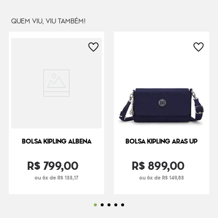
Dimensões
22
cm x
31
cm x
14
cm
QUEM VIU, VIU TAMBÉM!
Peso
240
g
BOLSA KIPLING ALBENA
BOLSA KIPLING ARAS UP
R$
799
,
00
R$
899
,
00
ou 6x de R$ 133,17
ou 6x de R$ 149,83