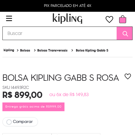
PIX PARCELADO EM ATÉ 4X
Buscar
Bolsas
Bolsas Transversais
Bolsa Kipling Gabb S
BOLSA KIPLING GABB S
ROSA
I4493R2C
R$
899
,
00
ou 6x de R$ 149,83
Entrega grátis acima de R$999,00
Comparar