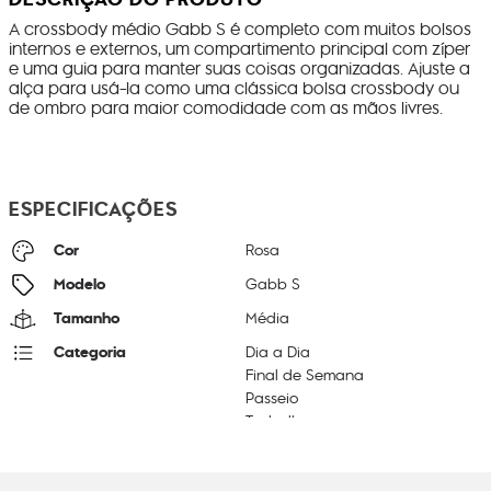
A crossbody médio Gabb S é completo com muitos bolsos
internos e externos, um compartimento principal com zíper
e uma guia para manter suas coisas organizadas. Ajuste a
alça para usá-la como uma clássica bolsa crossbody ou
de ombro para maior comodidade com as mãos livres.
ESPECIFICAÇÕES
Cor
Rosa
Modelo
Gabb S
Tamanho
Média
Categoria
Dia a Dia
Final de Semana
Passeio
Trabalho
Litragem
7 L
Cor Original
Blooming Pink