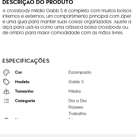
DESCRIÇÃO DO PRODUTO
A crossbody médio Gabb S é completo com muitos bolsos
internos e externos, um compartimento principal com zíper
e uma guia para manter suas coisas organizadas. Ajuste a
alça para usá-la como uma clássica bolsa crossbody ou
de ombro para maior comodidade com as mãos livres.
ESPECIFICAÇÕES
Cor
Estampado
Modelo
Gabb S
Tamanho
Média
Categoria
Dia a Dia
Passeio
Trabalho
Litragem
7 L
Cor Original
Wild Leopard