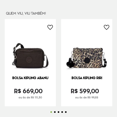
Dimensões
22
cm x
31
cm x
14
cm
Peso
240
g
QUEM VIU, VIU TAMBÉM!
BOLSA KIPLING ABANU
BOLSA KIPLING RIRI
R$
669
,
00
R$
599
,
00
ou 6x de R$ 111,50
ou 6x de R$ 99,83