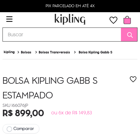
PIX PARCELADO EM ATÉ 4X
Buscar
Bolsas
Bolsas Transversais
Bolsa Kipling Gabb S
BOLSA KIPLING GABB S
ESTAMPADO
I66076JP
R$
899
,
00
ou 6x de R$ 149,83
Comparar