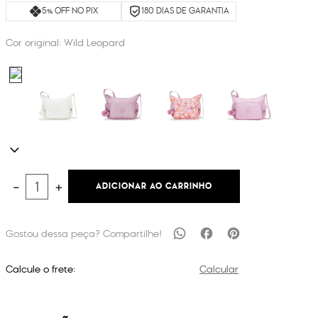
5% OFF NO PIX
180 DIAS DE GARANTIA
Cor original:
Wild Leopard
ADICIONAR AO CARRINHO
－
＋
Calcule o frete:
Calcular