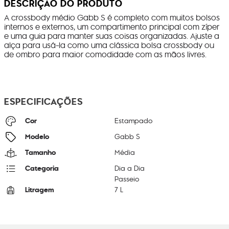
DESCRIÇÃO DO PRODUTO
A crossbody médio Gabb S é completo com muitos bolsos
internos e externos, um compartimento principal com zíper
e uma guia para manter suas coisas organizadas. Ajuste a
alça para usá-la como uma clássica bolsa crossbody ou
de ombro para maior comodidade com as mãos livres.
ESPECIFICAÇÕES
Cor
Estampado
Modelo
Gabb S
Tamanho
Média
Categoria
Dia a Dia
Passeio
Litragem
7 L
Cor Original
Floral Powder
Dimensões
22
cm x
31
cm x
14
cm