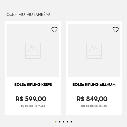
Peso
240
g
QUEM VIU, VIU TAMBÉM!
BOLSA KIPLING KEEFE
BOLSA KIPLING ABANU M
R$
599
,
00
R$
849
,
00
ou 6x de R$ 99,83
ou 6x de R$ 141,50