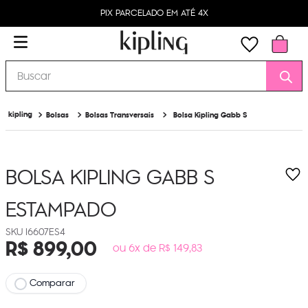
PIX PARCELADO EM ATÉ 4X
Buscar
Bolsas
Bolsas Transversais
Bolsa Kipling Gabb S
BOLSA KIPLING GABB S
ESTAMPADO
I6607ES4
R$
899
,
00
ou 6x de R$ 149,83
Comparar