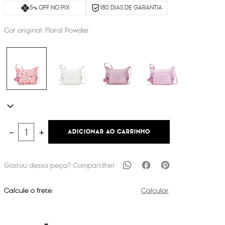
5% OFF NO PIX
180 DIAS DE GARANTIA
Cor original:
Floral Powder
ADICIONAR AO CARRINHO
－
＋
Calcule o frete:
Calcular