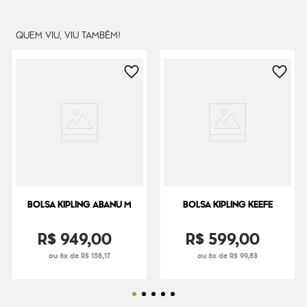
Dimensões
22
cm x
31
cm x
14
cm
QUEM VIU, VIU TAMBÉM!
Peso
240
g
BOLSA KIPLING ABANU M
BOLSA KIPLING KEEFE
R$
949
,
00
R$
599
,
00
ou 6x de R$ 158,17
ou 6x de R$ 99,83