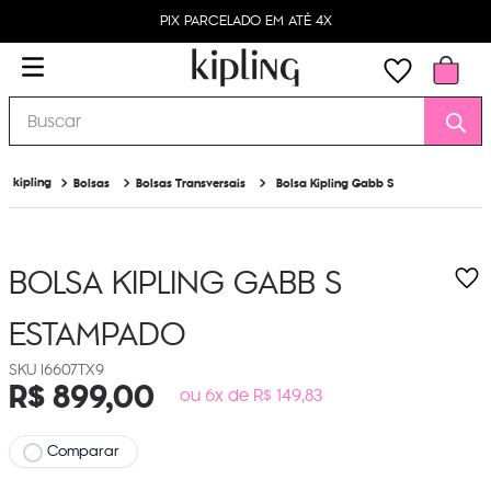
PIX PARCELADO EM ATÉ 4X
Buscar
Bolsas
Bolsas Transversais
Bolsa Kipling Gabb S
BOLSA KIPLING GABB S
ESTAMPADO
I6607TX9
R$
899
,
00
ou 6x de R$ 149,83
Comparar