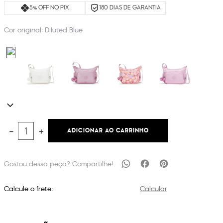
5% OFF NO PIX
180 DIAS DE GARANTIA
Cor original:
Diluted Blue
ADICIONAR AO CARRINHO
－
＋
Calcule o frete:
Calcular