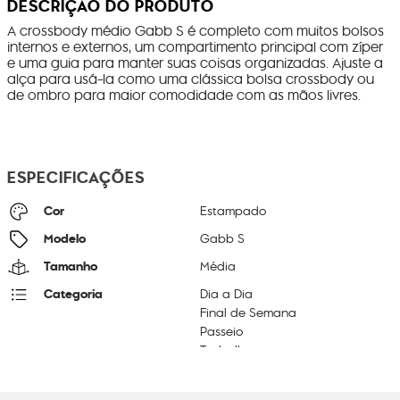
DESCRIÇÃO DO PRODUTO
A crossbody médio Gabb S é completo com muitos bolsos
internos e externos, um compartimento principal com zíper
e uma guia para manter suas coisas organizadas. Ajuste a
alça para usá-la como uma clássica bolsa crossbody ou
de ombro para maior comodidade com as mãos livres.
ESPECIFICAÇÕES
Cor
Estampado
Modelo
Gabb S
Tamanho
Média
Categoria
Dia a Dia
Final de Semana
Passeio
Trabalho
Litragem
7 L
Cor Original
Diluted Blue