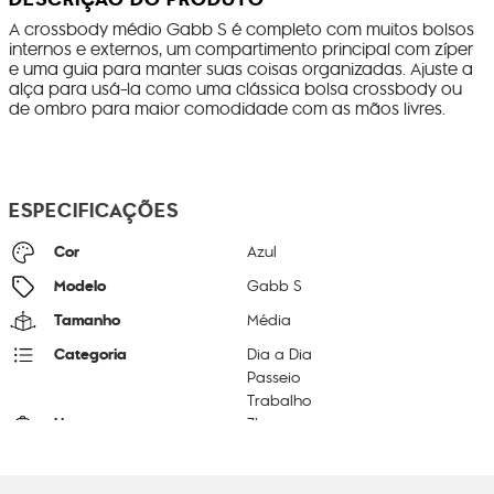
A crossbody médio Gabb S é completo com muitos bolsos
internos e externos, um compartimento principal com zíper
e uma guia para manter suas coisas organizadas. Ajuste a
alça para usá-la como uma clássica bolsa crossbody ou
de ombro para maior comodidade com as mãos livres.
ESPECIFICAÇÕES
Cor
Azul
Modelo
Gabb S
Tamanho
Média
Categoria
Dia a Dia
Passeio
Trabalho
Litragem
7L
Cor Original
Sounds Blue GZ
Dimensões
22
cm x
31
cm x
14
cm