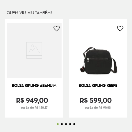
Peso
240
g
QUEM VIU, VIU TAMBÉM!
BOLSA KIPLING ABANU M
BOLSA KIPLING KEEFE
R$
949
,
00
R$
599
,
00
ou 6x de R$ 158,17
ou 6x de R$ 99,83