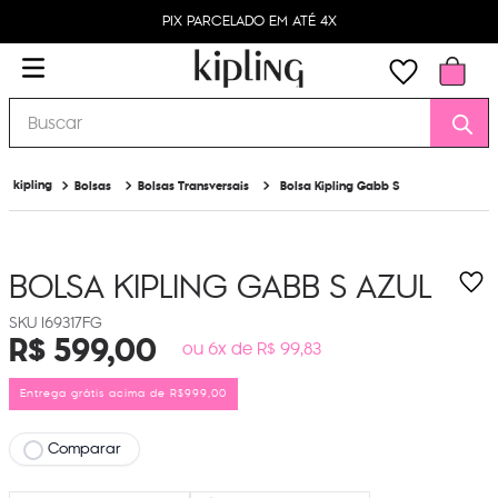
PIX PARCELADO EM ATÉ 4X
Buscar
Bolsas
Bolsas Transversais
Bolsa Kipling Gabb S
BOLSA KIPLING GABB S
AZUL
I69317FG
R$
599
,
00
ou 6x de R$ 99,83
Entrega grátis acima de R$999,00
Comparar