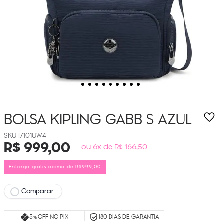
BOLSA KIPLING GABB S
AZUL
I7101UW4
R$
999
,
00
ou 6x de R$ 166,50
Entrega grátis acima de R$999,00
Comparar
5% OFF NO PIX
180 DIAS DE GARANTIA