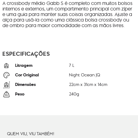
A crossbody médio Gabb S é completo com muitos bolsos
internos e externos, um compartimento principal com zíper
e uma guia para manter suas coisas organizadas. Ajuste a
alça para usá-la como uma clássica bolsa crossbody ou
de ombro para maior comodidade com as mãos livres.
ESPECIFICAÇÕES
Litragem
7 L
Cor Original
Night Ocean JQ
Dimensões
22
cm x
31
cm x
14
cm
Peso
240
g
QUEM VIU, VIU TAMBÉM!