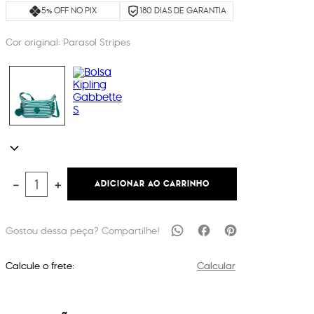
5% OFF NO PIX
180 DIAS DE GARANTIA
Cor original:
Parasol Stripes
ADICIONAR AO CARRINHO
－
＋
Calcule o frete:
Calcular