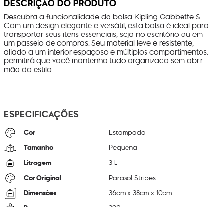
DESCRIÇÃO DO PRODUTO
Descubra a funcionalidade da bolsa Kipling Gabbette S.
Com um design elegante e versátil, esta bolsa é ideal para
transportar seus itens essenciais, seja no escritório ou em
um passeio de compras. Seu material leve e resistente,
aliado a um interior espaçoso e múltiplos compartimentos,
permitirá que você mantenha tudo organizado sem abrir
mão do estilo.
ESPECIFICAÇÕES
Cor
Estampado
Tamanho
Pequena
Litragem
3 L
Cor Original
Parasol Stripes
Dimensões
36
cm x
38
cm x
10
cm
Peso
390
g