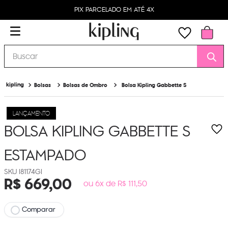
PIX PARCELADO EM ATÉ 4X
Buscar
Bolsas
Bolsas de Ombro
Bolsa Kipling Gabbette S
LANÇAMENTO
BOLSA KIPLING GABBETTE S
ESTAMPADO
I81174GI
R$
669
,
00
ou 6x de R$ 111,50
Comparar