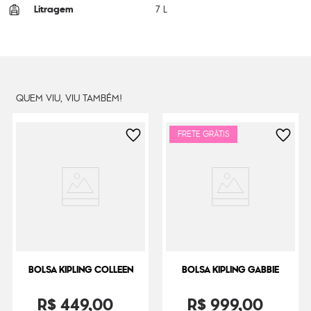
Litragem
7 L
Cor Original
Cosmo Pink
Dimensões
22
cm x
29
cm x
16
cm
Peso
330
g
QUEM VIU, VIU TAMBÉM!
FRETE GRÁTIS
BOLSA KIPLING COLLEEN
BOLSA KIPLING GABBIE
R$
449
,
00
R$
999
,
00