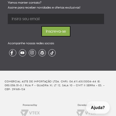
Vamos manter contato?
Assine para receber novidades e ofertas exclusivas!
Acompanhe nossas redes sociais
COMERCIAL ASTE DE IMPORTAÇÃO LTDA. CNPJ: 04.411.431/0004-44 IE:
083.056.51-3 / RUA F - QUADRA XI, LT 12, SALA 10 - CIVIT II SERRA - ES. -
CEP: 29168-124
Powered by
Developed By
Ajuda?