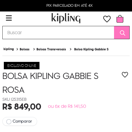
PIX PARCELADO EM ATÉ 4X
Buscar
Bolsas
Bolsas Transversais
Bolsa Kipling Gabbie S
EXCLUSIVO ONLINE
BOLSA KIPLING GABBIE S
ROSA
I25315EB
R$
849
,
00
ou 6x de R$ 141,50
Comparar