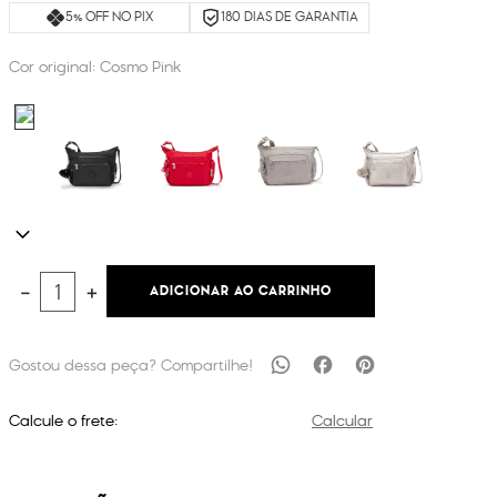
5% OFF NO PIX
180 DIAS DE GARANTIA
Cor original:
Cosmo Pink
ADICIONAR AO CARRINHO
－
＋
Calcule o frete:
Calcular