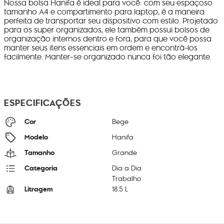
Nossa bolsa Hanifa é ideal para você: com seu espaçoso
tamanho A4 e compartimento para laptop, é a maneira
perfeita de transportar seu dispositivo com estilo. Projetado
para os super organizados, ele também possui bolsos de
organização internos dentro e fora, para que você possa
manter seus itens essenciais em ordem e encontrá-los
facilmente. Manter-se organizado nunca foi tão elegante.
ESPECIFICAÇÕES
Cor
Bege
Modelo
Hanifa
Tamanho
Grande
Categoria
Dia a Dia
Trabalho
Litragem
18.5 L
Cor Original
Soft Taupe
Dimensões
39
cm x
39
cm x
14
cm