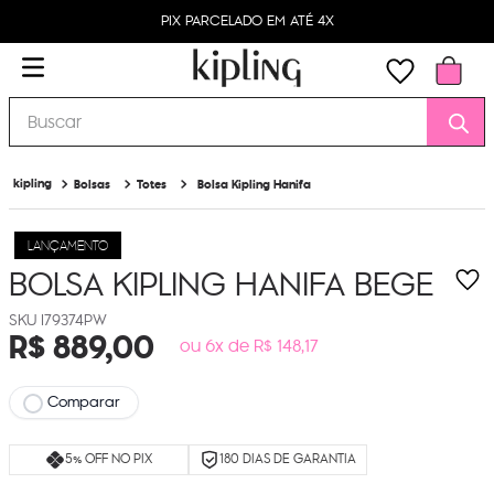
PIX PARCELADO EM ATÉ 4X
Buscar
Bolsas
Totes
Bolsa Kipling Hanifa
LANÇAMENTO
BOLSA KIPLING HANIFA
BEGE
I79374PW
R$
889
,
00
ou 6x de R$ 148,17
Comparar
5% OFF NO PIX
180 DIAS DE GARANTIA