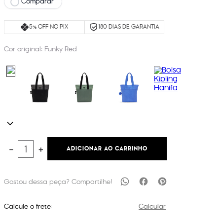
Comparar
5% OFF NO PIX
180 DIAS DE GARANTIA
Cor original:
Funky Red
ADICIONAR AO CARRINHO
－
＋
Calcule o frete:
Calcular