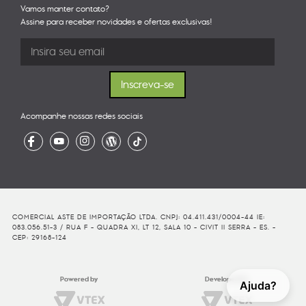
Vamos manter contato?
Assine para receber novidades e ofertas exclusivas!
Acompanhe nossas redes sociais
COMERCIAL ASTE DE IMPORTAÇÃO LTDA. CNPJ: 04.411.431/0004-44 IE:
083.056.51-3 / RUA F - QUADRA XI, LT 12, SALA 10 - CIVIT II SERRA - ES. -
CEP: 29168-124
Powered by
Developed By
Ajuda?