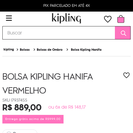
PIX PARCELADO EM ATÉ 4X
Buscar
Bolsas
Bolsas de Ombro
Bolsa Kipling Hanifa
BOLSA KIPLING HANIFA
VERMELHO
I79374SS
R$
889
,
00
ou 6x de R$ 148,17
Entrega grátis acima de R$999,00