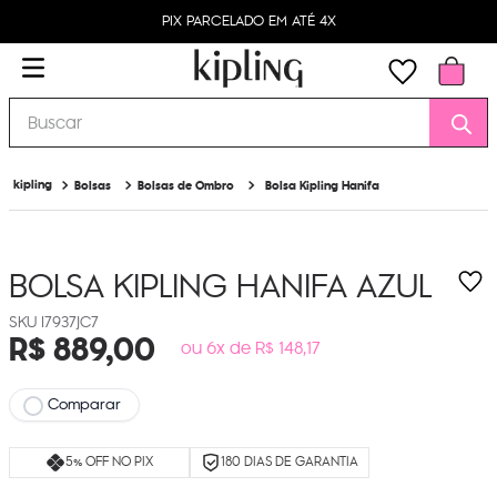
PIX PARCELADO EM ATÉ 4X
Buscar
Bolsas
Bolsas de Ombro
Bolsa Kipling Hanifa
BOLSA KIPLING HANIFA
AZUL
I7937JC7
R$
889
,
00
ou 6x de R$ 148,17
Comparar
5% OFF NO PIX
180 DIAS DE GARANTIA