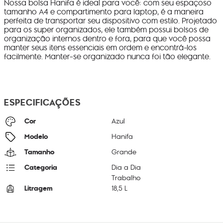
Nossa bolsa Hanifa é ideal para você: com seu espaçoso
tamanho A4 e compartimento para laptop, é a maneira
perfeita de transportar seu dispositivo com estilo. Projetado
para os super organizados, ele também possui bolsos de
organização internos dentro e fora, para que você possa
manter seus itens essenciais em ordem e encontrá-los
facilmente. Manter-se organizado nunca foi tão elegante.
ESPECIFICAÇÕES
Cor
Azul
Modelo
Hanifa
Tamanho
Grande
Categoria
Dia a Dia
Trabalho
Litragem
18,5 L
Cor Original
Havana Blue
Dimensões
39
cm x
39
cm x
14
cm