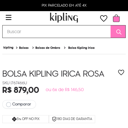
PIX PARCELADO EM ATÉ 4X
Buscar
Bolsas
Bolsas de Ombro
Bolsa Kipling Irica
BOLSA KIPLING IRICA
ROSA
I767466U
R$
879
,
00
ou 6x de R$ 146,50
Comparar
5% OFF NO PIX
180 DIAS DE GARANTIA