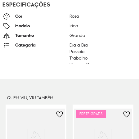
ESPECIFICAÇÕES
Cor
Rosa
Modelo
Irica
Tamanho
Grande
Categoria
Dia a Dia
Passeio
Trabalho
Viagem Curta
Litragem
18 L
Cor Original
Cosmic Pink Ql
Dimensões
33
cm x
51
cm x
17
cm
QUEM VIU, VIU TAMBÉM!
Peso
41
g
FRETE GRÁTIS