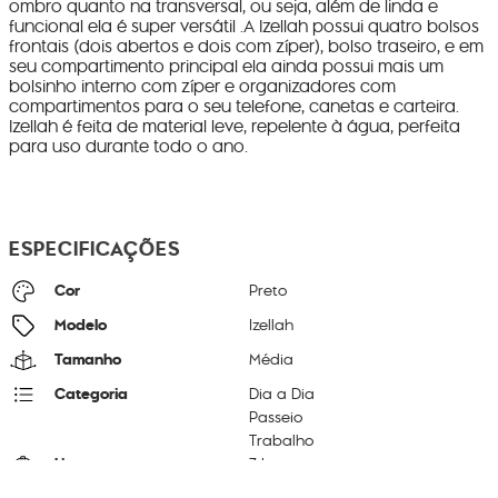
ombro quanto na transversal, ou seja, além de linda e
funcional ela é super versátil .A Izellah possui quatro bolsos
frontais (dois abertos e dois com zíper), bolso traseiro, e em
seu compartimento principal ela ainda possui mais um
bolsinho interno com zíper e organizadores com
compartimentos para o seu telefone, canetas e carteira.
Izellah é feita de material leve, repelente à água, perfeita
para uso durante todo o ano.
ESPECIFICAÇÕES
Cor
Preto
Modelo
Izellah
Tamanho
Média
Categoria
Dia a Dia
Passeio
Trabalho
Litragem
7 L