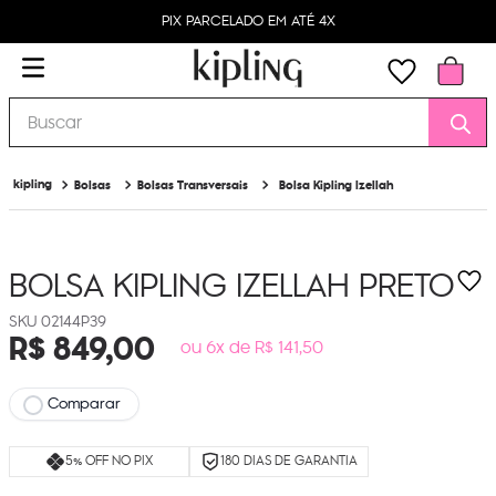
PIX PARCELADO EM ATÉ 4X
Buscar
Bolsas
Bolsas Transversais
Bolsa Kipling Izellah
BOLSA KIPLING IZELLAH
PRETO
02144P39
R$
849
,
00
ou 6x de R$ 141,50
Comparar
5% OFF NO PIX
180 DIAS DE GARANTIA