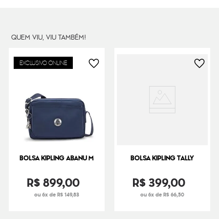
Cor Original
Black Noir
Dimensões
23
cm x
33
cm x
12
cm
Peso
320
g
QUEM VIU, VIU TAMBÉM!
EXCLUSIVO ONLINE
BOLSA KIPLING ABANU M
BOLSA KIPLING TALLY
R$
899
,
00
R$
399
,
00
ou 6x de R$ 149,83
ou 6x de R$ 66,50