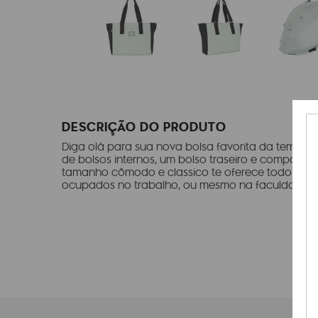
DESCRIÇÃO DO PRODUTO
Diga olá para sua nova bolsa favorita da tempora
de bolsos internos, um bolso traseiro e comparti
tamanho cômodo e classico te oferece todo o es
ocupados no trabalho, ou mesmo na faculdade