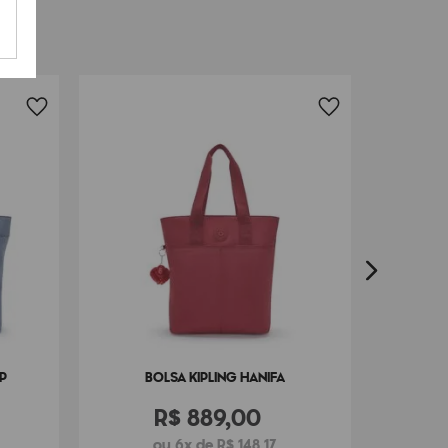
B
P
BOLSA KIPLING HANIFA
R$
889
,
00
ou 6x de R$ 148,17