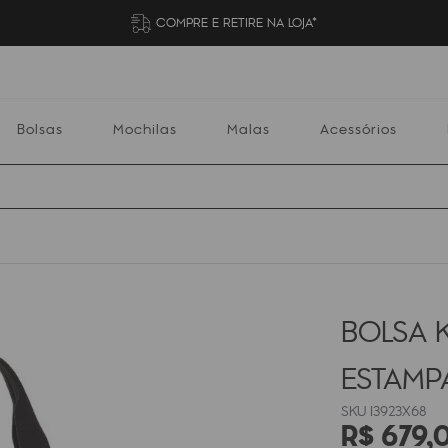
COMPRE E RETIRE NA LOJA*
Bolsas
Mochilas
Malas
Acessórios
Mochilas
Malas
Acessórios
Escolares
BOLSA K
ESTAM
I3923X68
R$
679
,