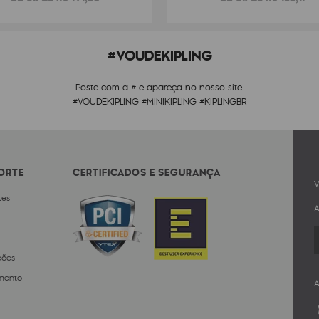
#VOUDEKIPLING
Poste com a # e apareça no nosso site.
#VOUDEKIPLING #MINIKIPLING #KIPLINGBR
PORTE
CERTIFICADOS E SEGURANÇA
V
tes
A
ções
mento
A