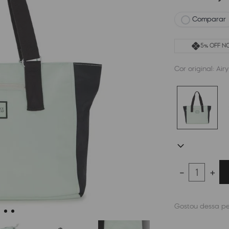
Comparar
5% OFF NO
Cor original:
Air
－
＋