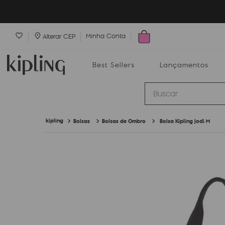
Minha Conta
Alterar CEP
Best Sellers
Lançamentos
Buscar
Bolsas
Bolsas de Ombro
Bolsa Kipling Jodi M
Best Sellers
Lançamentos
Bolsas