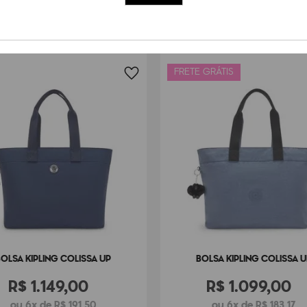
Peso
46
g
FRETE GRÁTIS
BOLSA KIPLING COLISSA UP
BOLSA KIPLING COLISSA U
R$
1
.
149
,
00
R$
1
.
099
,
00
ou 6x de R$ 191,50
ou 6x de R$ 183,17