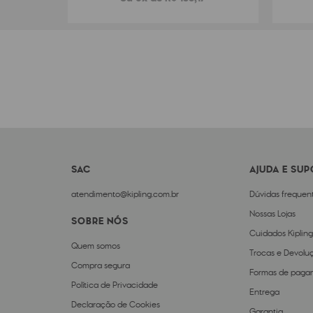
SAC
AJUDA E SU
atendimento@kipling.com.br
Dúvidas frequen
Nossas Lojas
SOBRE NÓS
Cuidados Kipling
Quem somos
Trocas e Devolu
Compra segura
Formas de paga
Política de Privacidade
Entrega
Declaração de Cookies
Garantia