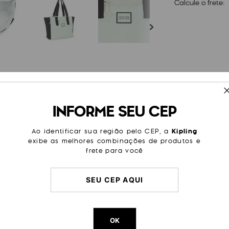
Calcule o frete:
ESPECIFICAÇÕES
INFORME SEU CEP
da: A Jodi M é uma bolsa cheia
Cor
Estamp
mentos para canetas. O
paço necessário para dias
Modelo
Jodi M
Ao identificar sua região pelo CEP, a
Kipling
exibe as melhores combinações de produtos e
Tamanho
Grande
frete para você
Categoria
Dia a Di
Passeio
Trabalh
Litragem
22 L
Cor Original
Airy Gre
OK
Dimensões
32
cm x
3