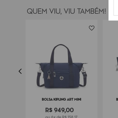
QUEM VIU, VIU TAMBÉM!
YA
7
BOLSA KIPLING ART MINI
R$
949
,
00
ou 6x de R$ 158,17