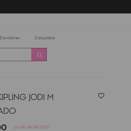
Escolares
Calçados
Calçados
Alterar
Minha
Conta
CEP
IPLING JODI M
PADO
00
ou 6x de R$ 113,17