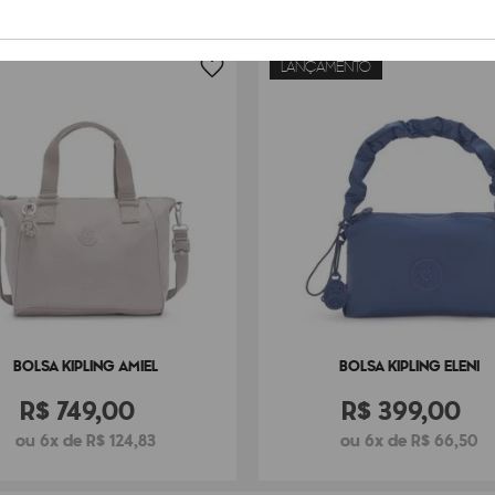
LANÇAMENTO
BOLSA KIPLING AMIEL
BOLSA KIPLING ELENI
R$
749
,
00
R$
399
,
00
ou 6x de R$ 124,83
ou 6x de R$ 66,50