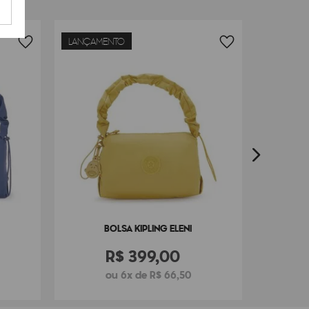
LANÇAMENTO
BO
BOLSA KIPLING ELENI
R$
399
,
00
ou 6x de R$ 66,50