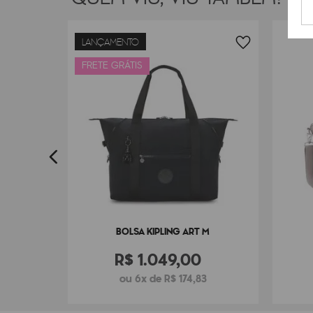
LANÇAMENTO
YA
FRETE GRÁTIS
7
BOLSA KIPLING ART M
R$
1
.
049
,
00
ou 6x de R$ 174,83