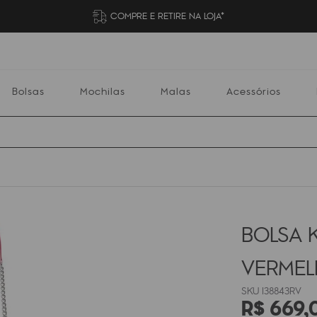
COMPRE E RETIRE NA LOJA*
Bolsas
Mochilas
Malas
Acessórios
Mochilas
Malas
Acessórios
Escolares
BOLSA K
VERME
I38843RV
R$
669
,