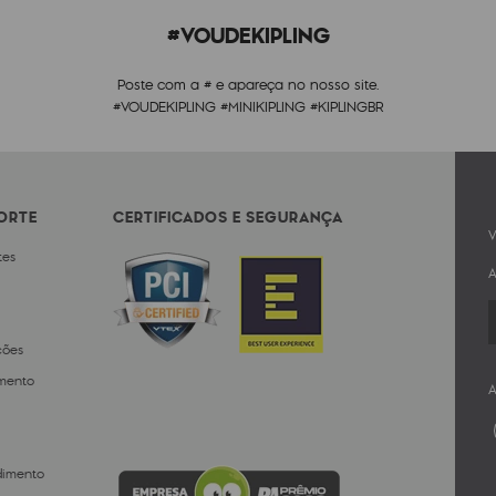
#VOUDEKIPLING
Poste com a # e apareça no nosso site.
#VOUDEKIPLING #MINIKIPLING #KIPLINGBR
PORTE
CERTIFICADOS E SEGURANÇA
V
tes
A
ções
mento
A
dimento