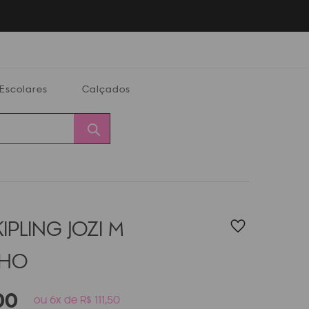
Escolares
Calçados
Calçados
Alterar
Minha
Conta
CEP
IPLING JOZI M
LHO
00
ou 6x de R$ 111,50