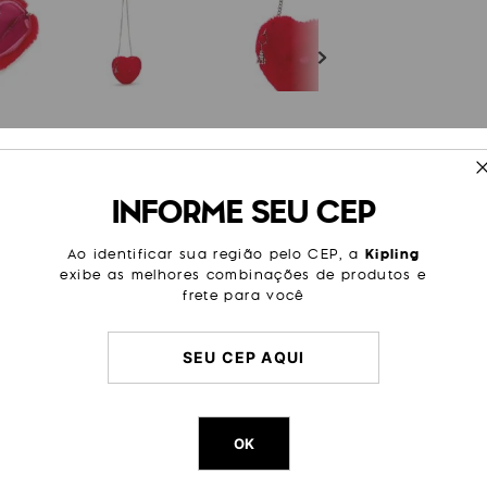
ESPECIFICAÇÕES
INFORME SEU CEP
a para complementar seu estilo.
Cor Original
Soft Val
e cor vermelha marcante, esta
Ao identificar sua região pelo CEP, a
Kipling
passeio especial com esta
Dimensões
14
cm x
1
exibe as melhores combinações de produtos e
frete para você
Peso
240
g
OK