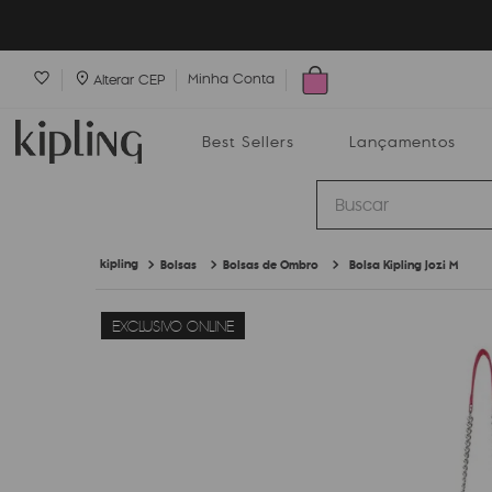
Minha Conta
Alterar CEP
Best Sellers
Lançamentos
Buscar
Bolsas
Bolsas de Ombro
Bolsa Kipling Jozi M
Best Sellers
Lançamentos
Bolsas
EXCLUSIVO ONLINE