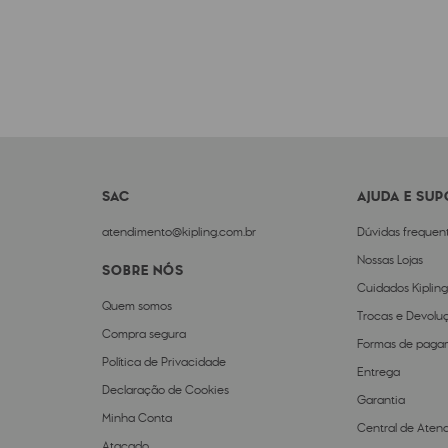
SAC
AJUDA E SU
atendimento@kipling.com.br
Dúvidas frequen
Nossas Lojas
SOBRE NÓS
Cuidados Kipling
Quem somos
Trocas e Devolu
Compra segura
Formas de paga
Política de Privacidade
Entrega
Declaração de Cookies
Garantia
Minha Conta
Central de Aten
Atacado