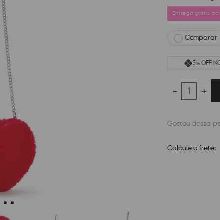
Entrega grátis a
Comparar
5% OFF NO
－
＋
Calcule o frete: