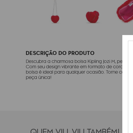
DESCRIÇÃO DO PRODUTO
Descubra a charmosa bolsa Kipling Jozi M, perfeit
Com seu design vibrante em formato de coração 
bolsa é ideal para qualquer ocasião. Torne cada 
peça única!
QUEM VIU, VIU TAMBÉM!