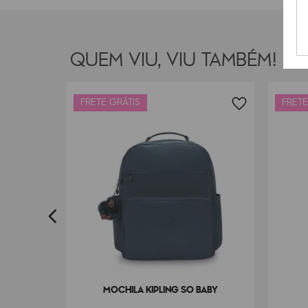
QUEM VIU, VIU TAMBÉM!
FRETE GRÁTIS
FRETE
ROY
MOCHILA KIPLING SO BABY