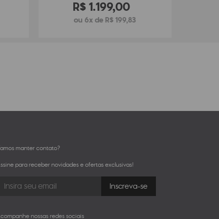
R$
1
.
199
,
00
ou 6x de R$ 199,83
amos manter contato?
ssine para receber novidades e ofertas exclusivas!
companhe nossas redes sociais