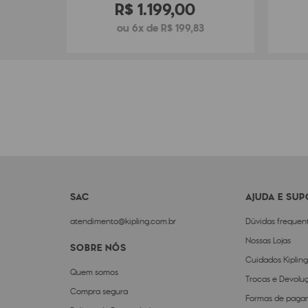
R$
1
.
199
,
00
ou 6x de R$ 199,83
SAC
AJUDA E SU
atendimento@kipling.com.br
Dúvidas frequen
Nossas Lojas
SOBRE NÓS
Cuidados Kipling
Quem somos
Trocas e Devolu
Compra segura
Formas de paga