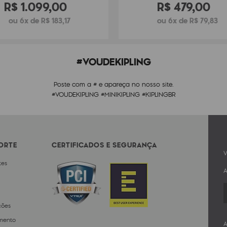
R$
1
.
099
,
00
R$
479
,
00
ou 6x de R$ 183,17
ou 6x de R$ 79,83
#VOUDEKIPLING
Poste com a # e apareça no nosso site.
#VOUDEKIPLING #MINIKIPLING #KIPLINGBR
PORTE
CERTIFICADOS E SEGURANÇA
V
tes
A
ções
mento
A