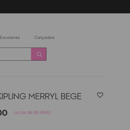
Escolares
Calçados
Calçados
Alterar
Minha
Conta
CEP
KIPLING MERRYL
BEGE
00
ou 6x de R$ 99,83