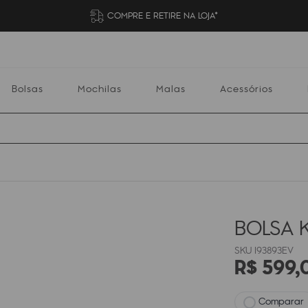
COMPRE E RETIRE NA LOJA*
Bolsas
Mochilas
Malas
Acessórios
Mochilas
Malas
Acessórios
Escolares
BOLSA 
I93893EV
R$
599
,
Comparar