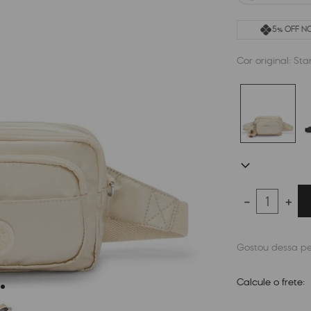
5% OFF NO
Cor original:
Sta
－
＋
Calcule o frete: