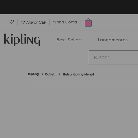
Minha Conta
Alterar CEP
Best Sellers
Lançamentos
Buscar
Outlet
Bolsa Kipling Merryl
Best Sellers
Lançamentos
Bolsas