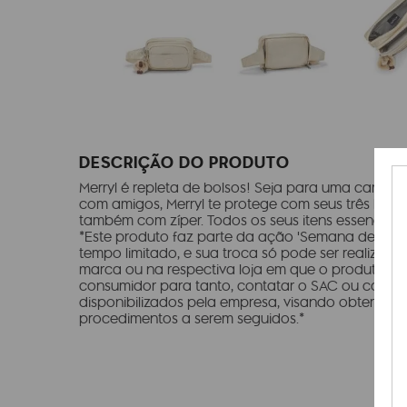
DESCRIÇÃO DO PRODUTO
Merryl é repleta de bolsos! Seja para uma camin
com amigos, Merryl te protege com seus três bols
também com zíper. Todos os seus itens essenciais 
*Este produto faz parte da ação 'Semana de Imperd
tempo limitado, e sua troca só pode ser realizada o
marca ou na respectiva loja em que o produto foi
consumidor para tanto, contatar o SAC ou canai
disponibilizados pela empresa, visando obter ori
procedimentos a serem seguidos.*