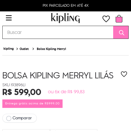
PIX PARCELADO EM ATÉ 4X
Buscar
Outlet
Bolsa Kipling Merryl
BOLSA KIPLING MERRYL
LILÁS
I93896LI
R$
599
,
00
ou 6x de R$ 99,83
Entrega grátis acima de R$999,00
Comparar