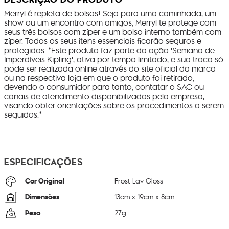
Merryl é repleta de bolsos! Seja para uma caminhada, um
show ou um encontro com amigos, Merryl te protege com
seus três bolsos com zíper e um bolso interno também com
zíper. Todos os seus itens essenciais ficarão seguros e
protegidos. *Este produto faz parte da ação 'Semana de
Imperdíveis Kipling', ativa por tempo limitado, e sua troca só
pode ser realizada online através do site oficial da marca
ou na respectiva loja em que o produto foi retirado,
devendo o consumidor para tanto, contatar o SAC ou
canais de atendimento disponibilizados pela empresa,
visando obter orientações sobre os procedimentos a serem
seguidos.*
ESPECIFICAÇÕES
Cor Original
Frost Lav Gloss
Dimensões
13
cm x
19
cm x
8
cm
Peso
27
g