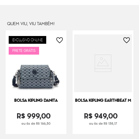
Cor Original
Tender Sage
Dimensões
13
cm x
21
cm x
7
cm
Peso
220
g
QUEM VIU, VIU TAMBÉM!
EXCLUSIVO ONLINE
FRETE GRÁTIS
BOLSA KIPLING DANITA
BOLSA KIPLING EARTHBEAT M
R$
999
,
00
R$
949
,
00
ou 6x de R$ 166,50
ou 6x de R$ 158,17