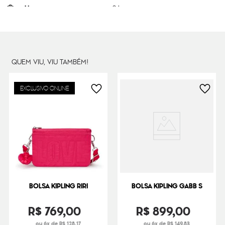
Litragem
3 L
Cor Original
Signature Beige
Dimensões
13
cm x
21
cm x
7
cm
Peso
220
g
QUEM VIU, VIU TAMBÉM!
EXCLUSIVO ONLINE
BOLSA KIPLING RIRI
BOLSA KIPLING GABB S
R$
769
,
00
R$
899
,
00
ou 6x de R$ 128,17
ou 6x de R$ 149,83