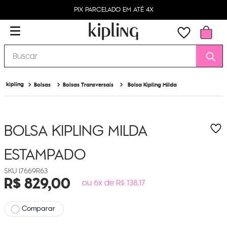
PIX PARCELADO EM ATÉ 4X
Buscar
Bolsas
Bolsas Transversais
Bolsa Kipling Milda
BOLSA KIPLING MILDA
ESTAMPADO
I7669R63
R$
829
,
00
ou 6x de R$ 138,17
Comparar