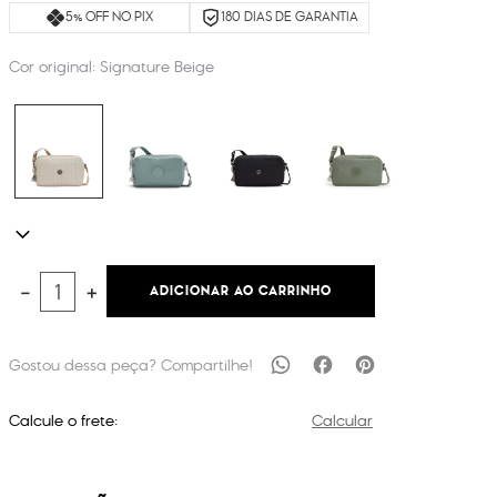
5% OFF NO PIX
180 DIAS DE GARANTIA
Cor original:
Signature Beige
ADICIONAR AO CARRINHO
－
＋
Calcule o frete:
Calcular