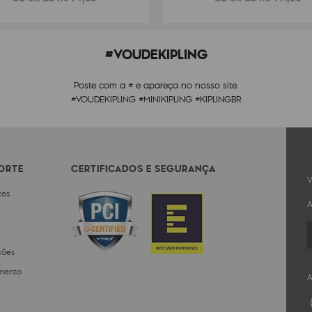
#VOUDEKIPLING
Poste com a # e apareça no nosso site.
#VOUDEKIPLING #MINIKIPLING #KIPLINGBR
PORTE
CERTIFICADOS E SEGURANÇA
V
tes
A
ções
mento
A