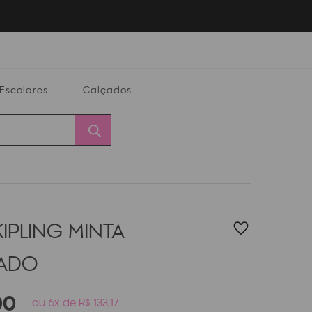
Escolares
Calçados
Calçados
Alterar
Minha
Conta
CEP
IPLING MINTA
PADO
00
ou 6x de R$ 133,17