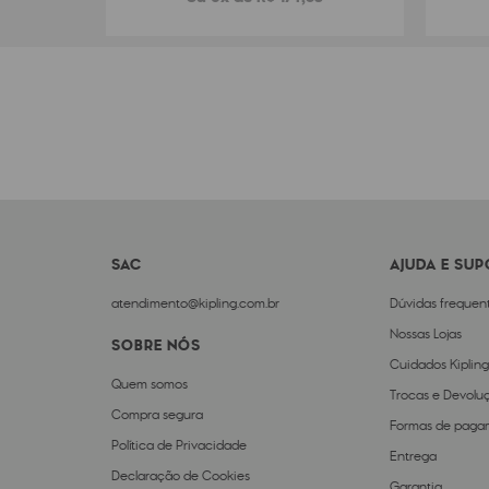
SAC
AJUDA E SU
atendimento@kipling.com.br
Dúvidas frequen
Nossas Lojas
SOBRE NÓS
Cuidados Kipling
Quem somos
Trocas e Devolu
Compra segura
Formas de paga
Política de Privacidade
Entrega
Declaração de Cookies
Garantia