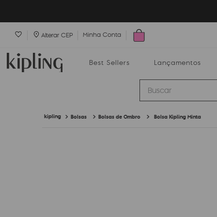
Minha Conta
Alterar CEP
Best Sellers
Lançamentos
Buscar
Bolsas
Bolsas de Ombro
Bolsa Kipling Minta
Best Sellers
Lançamentos
Bolsas