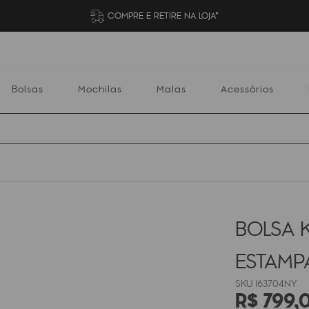
COMPRE E RETIRE NA LOJA*
Bolsas
Mochilas
Malas
Acessórios
Mochilas
Malas
Acessórios
Escolares
BOLSA K
ESTAM
I63704NY
R$
799
,