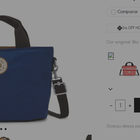
Comparar
5% OFF NO
Cor original:
Bla
－
＋