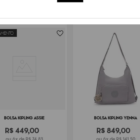
Peso
340
g
AMENTO
BOLSA KIPLING ASSIE
BOLSA KIPLING YENNA
R$
449
,
00
R$
849
,
00
ou 6x de R$ 74,83
ou 6x de R$ 141,50