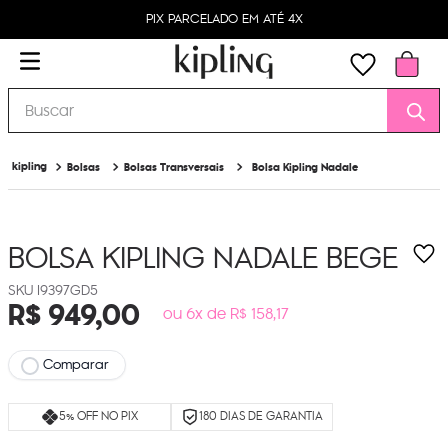
PIX PARCELADO EM ATÉ 4X
Buscar
Bolsas
Bolsas Transversais
Bolsa Kipling Nadale
BOLSA KIPLING NADALE
BEGE
I9397GD5
R$
949
,
00
ou 6x de R$ 158,17
Comparar
5% OFF NO PIX
180 DIAS DE GARANTIA