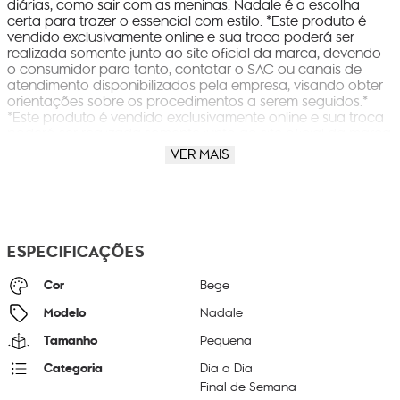
diárias, como sair com as meninas. Nadale é a escolha
certa para trazer o essencial com estilo. *Este produto é
vendido exclusivamente online e sua troca poderá ser
realizada somente junto ao site oficial da marca, devendo
o consumidor para tanto, contatar o SAC ou canais de
atendimento disponibilizados pela empresa, visando obter
orientações sobre os procedimentos a serem seguidos.*
*Este produto é vendido exclusivamente online e sua troca
poderá ser realizada somente junto ao site oficial da marca
ou na respectiva loja em que o produto foi retirado,
VER MAIS
devendo o consumidor para tanto, contatar o SAC ou
canais de atendimento disponibilizados pela empresa,
visando obter orientações sobre os procedimentos a serem
seguidos.*
ESPECIFICAÇÕES
Cor
Bege
Modelo
Nadale
Tamanho
Pequena
Categoria
Dia a Dia
Final de Semana