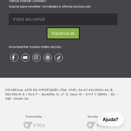
Vamos manter contato?
Assine para receber novidades e ofertas exclusivas!
Acompanhe nossas redes sociais
COMERCIAL ASTE DE IMPORTAÇÃO LTDA. CNPJ: 04.411.431/0004-44 IE:
083.056.51-3 / RUA F - QUADRA XI, LT 12, SALA 10 - CIVIT II SERRA - ES. -
CEP: 29168-124
Powered by
Developed By
Ajuda?