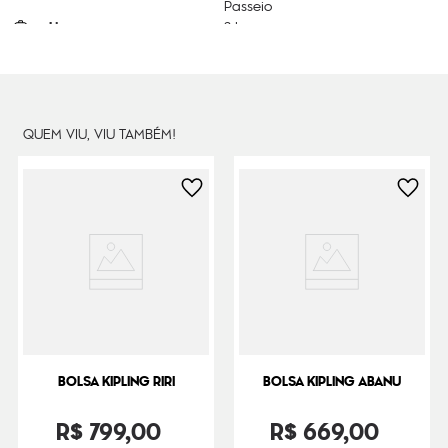
Passeio
Litragem
3 L
Cor Original
L Clay Sand T
Dimensões
17
cm x
23
cm x
8
cm
Peso
320
g
QUEM VIU, VIU TAMBÉM!
BOLSA KIPLING RIRI
BOLSA KIPLING ABANU
R$
799
,
00
R$
669
,
00