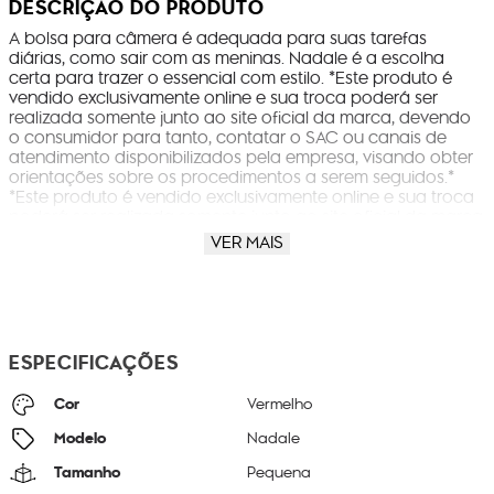
DESCRIÇÃO DO PRODUTO
A bolsa para câmera é adequada para suas tarefas
diárias, como sair com as meninas. Nadale é a escolha
certa para trazer o essencial com estilo. *Este produto é
vendido exclusivamente online e sua troca poderá ser
realizada somente junto ao site oficial da marca, devendo
o consumidor para tanto, contatar o SAC ou canais de
atendimento disponibilizados pela empresa, visando obter
orientações sobre os procedimentos a serem seguidos.*
*Este produto é vendido exclusivamente online e sua troca
poderá ser realizada somente junto ao site oficial da marca
ou na respectiva loja em que o produto foi retirado,
VER MAIS
devendo o consumidor para tanto, contatar o SAC ou
canais de atendimento disponibilizados pela empresa,
visando obter orientações sobre os procedimentos a serem
seguidos.*
ESPECIFICAÇÕES
Cor
Vermelho
Modelo
Nadale
Tamanho
Pequena