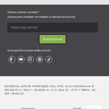
Vamos manter contato?
Assine para receber novidades e ofertas exclusivas!
Acompanhe nossas redes sociais
COMERCIAL ASTE DE IMPORTAÇÃO LTDA. CNPJ: 04.411.431/0004-44 IE:
083.056.51-3 / RUA F - QUADRA XI, LT 12, SALA 10 - CIVIT II SERRA - ES. -
CEP: 29168-124
Powered by
Developed By