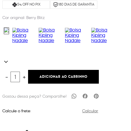
5% OFF NO PIX
180 DIAS DE GARANTIA
Cor original:
Berry Blitz
ADICIONAR AO CARRINHO
－
＋
Calcule o frete:
Calcular