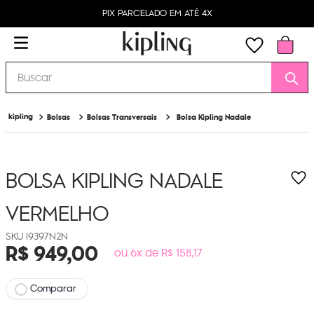
PIX PARCELADO EM ATÉ 4X
Buscar
Bolsas
Bolsas Transversais
Bolsa Kipling Nadale
BOLSA KIPLING NADALE
VERMELHO
I9397N2N
R$
949
,
00
ou 6x de R$ 158,17
Comparar