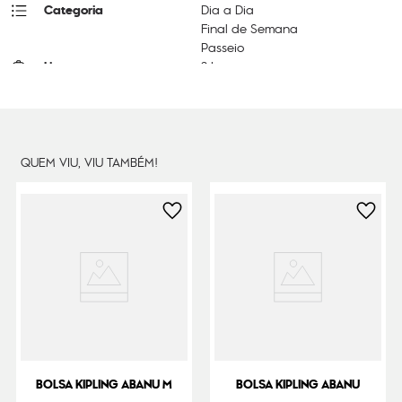
Categoria
Dia a Dia
Final de Semana
Passeio
Litragem
3 L
Cor Original
Berry Blitz
Dimensões
17
cm x
23
cm x
8
cm
Peso
320
g
QUEM VIU, VIU TAMBÉM!
BOLSA KIPLING ABANU M
BOLSA KIPLING ABANU