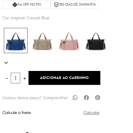
5% OFF NO PIX
180 DIAS DE GARANTIA
Cor original:
Casual Blue
ADICIONAR AO CARRINHO
－
＋
Calcule o frete:
Calcular