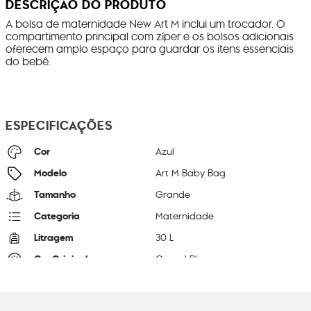
DESCRIÇÃO DO PRODUTO
A bolsa de maternidade New Art M inclui um trocador. O
compartimento principal com zíper e os bolsos adicionais
oferecem amplo espaço para guardar os itens essenciais
do bebê.
ESPECIFICAÇÕES
Cor
Azul
Modelo
Art M Baby Bag
Tamanho
Grande
Categoria
Maternidade
Litragem
30 L
Cor Original
Casual Blue
Dimensões
36
cm x
20
cm x
60
cm
Peso
1000
g