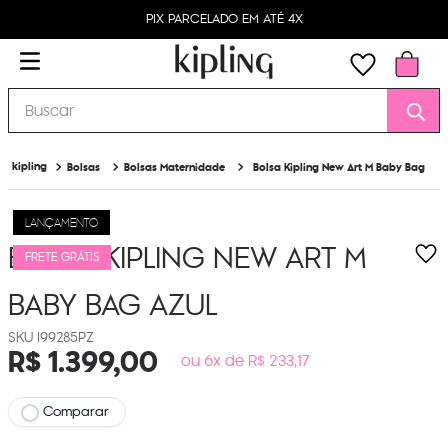
PIX PARCELADO EM ATÉ 4X
Buscar
Bolsas
Bolsas Maternidade
Bolsa Kipling New Art M Baby Bag
LANÇAMENTO
BOLSA KIPLING NEW ART M
FRETE GRÁTIS
BABY BAG
AZUL
I99285PZ
R$
1
.
399
,
00
ou 6x de R$ 233,17
Comparar