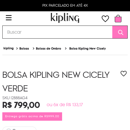
PIX PARCELADO EM ATÉ 4X
Buscar
Bolsas
Bolsas de Ombro
Bolsa Kipling New Cicely
BOLSA KIPLING NEW CICELY
VERDE
I2888AG4
R$
799
,
00
ou 6x de R$ 133,17
Entrega grátis acima de R$999,00