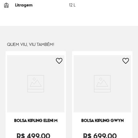
Litragem
12 L
Cor Original
RAPID GREEN
Dimensões
37
cm x
52
cm x
13
cm
Peso
44
g
QUEM VIU, VIU TAMBÉM!
BOLSA KIPLING ELENI M
BOLSA KIPLING GWYN
R$
499
,
00
R$
699
,
00