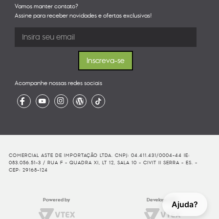
Vamos manter contato?
Assine para receber novidades e ofertas exclusivas!
Acompanhe nossas redes sociais
COMERCIAL ASTE DE IMPORTAÇÃO LTDA. CNPJ: 04.411.431/0004-44 IE:
083.056.51-3 / RUA F - QUADRA XI, LT 12, SALA 10 - CIVIT II SERRA - ES. -
CEP: 29168-124
Powered by
Developed By
Ajuda?