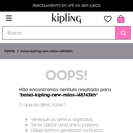
PARCELAMENTO EM ATÉ 6X SEM JUROS
Buscar
bolsa-kipling-new-milos-i48743kh
OOPS!
Não encontramos nenhum resultado para
"
bolsa-kipling-new-milos-i48743kh
"
O que eu devo fazer?
Verifique os termos digitados.
Tente utilizar uma única palavra.
Utilize termos genéricos na busca.