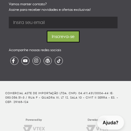
Vamos manter contato?
Assine para receber novidades e ofertas exclusivas!
Acompanhe nossas redes sociais
COMERCIAL ASTE DE IMPORTAÇÃO LTDA. CNPJ: 04.411.431/0004-44 IE:
083.056.51-3 / RUA F - QUADRA XI, LT 12, SALA 10 - CIVIT II SERRA - ES. -
CEP: 29168-124
Powered by
Developed By
Ajuda?