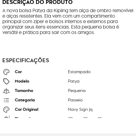
DESCRIÇÃO DO PRODUTO
A nova bolsa Patya da Kipling tem alça de ombro removível
e alças resistentes. Ela vem com um compartimento
principal com zíper e bolsos internos e externos para
organizar seus itens essenciais. Esta pequena bolsa é
versátil e prática para sair com os amigos.
ESPECIFICAÇÕES
Cor
Estampado
Modelo
Patya
Tamanho
Pequena
Categoria
Passeio
Cor Original
Navy Sign Jq
Dimensões
20
cm x
22
cm x
10
cm
Peso
300
g