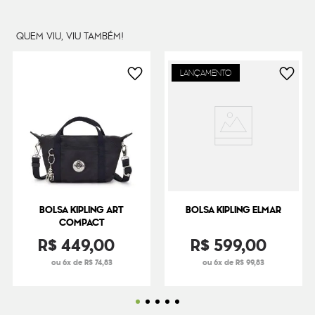
QUEM VIU, VIU TAMBÉM!
LANÇAMENTO
BOLSA KIPLING ART
BOLSA KIPLING ELMAR
COMPACT
R$
449
,
00
R$
599
,
00
ou 6x de R$ 74,83
ou 6x de R$ 99,83