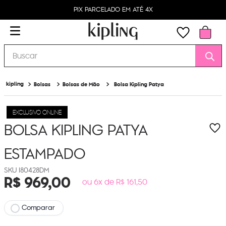
PIX PARCELADO EM ATÉ 4X
Buscar
Bolsas
Bolsas de Mão
Bolsa Kipling Patya
EXCLUSIVO ONLINE
BOLSA KIPLING PATYA
ESTAMPADO
I80428DM
R$
969
,
00
ou 6x de R$ 161,50
Comparar