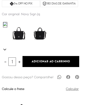
5% OFF NO PIX
180 DIAS DE GARANTIA
Cor original:
Navy Sign Jq
ADICIONAR AO CARRINHO
－
＋
Calcule o frete:
Calcular