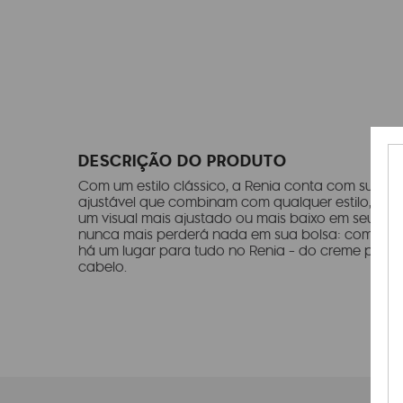
DESCRIÇÃO DO PRODUTO
Com um estilo clássico, a Renia conta com sua for
ajustável que combinam com qualquer estilo, use
um visual mais ajustado ou mais baixo em seu cor
nunca mais perderá nada em sua bolsa: com vários
há um lugar para tudo no Renia - do creme para
cabelo.