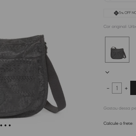
5% OFF NO
Cor original:
Urb
－
＋
Calcule o frete: