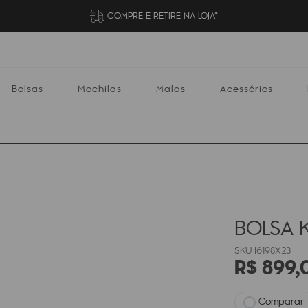
COMPRE E RETIRE NA LOJA*
Bolsas
Mochilas
Malas
Acessórios
Mochilas
Malas
Acessórios
Escolares
BOLSA K
I6198X23
R$
899
,
Comparar