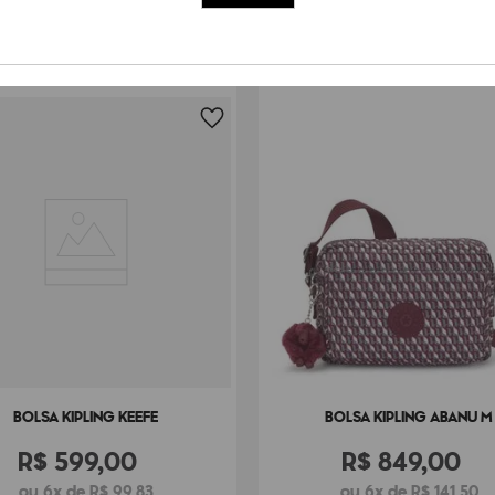
BOLSA KIPLING KEEFE
BOLSA KIPLING ABANU M
R$
599
,
00
R$
849
,
00
ou 6x de R$ 99,83
ou 6x de R$ 141,50