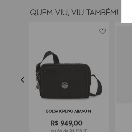
QUEM VIU, VIU TAMBÉM!
TE
7
BOLSA KIPLING ABANU M
R$
949
,
00
ou 6x de R$ 158,17