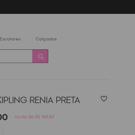
Escolares
Calçados
Calçados
Alterar
Minha
Conta
CEP
IPLING RENIA
PRETA
00
ou 6x de R$ 149,83