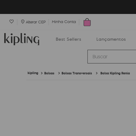
Minha Conta
Alterar CEP
Best Sellers
Lançamentos
Buscar
Bolsas
Bolsas Transversais
Bolsa Kipling Renia
Best Sellers
Lançamentos
Bolsas