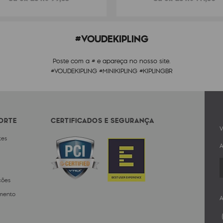
#VOUDEKIPLING
Poste com a # e apareça no nosso site.
#VOUDEKIPLING #MINIKIPLING #KIPLINGBR
PORTE
CERTIFICADOS E SEGURANÇA
V
tes
A
ções
mento
A