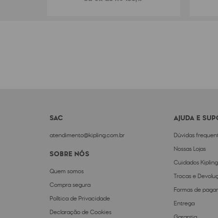
SAC
AJUDA E SU
atendimento@kipling.com.br
Dúvidas frequen
Nossas Lojas
SOBRE NÓS
Cuidados Kipling
Quem somos
Trocas e Devolu
Compra segura
Formas de paga
Política de Privacidade
Entrega
Declaração de Cookies
Garantia