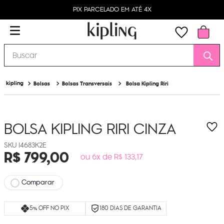
PIX PARCELADO EM ATÉ 4X
Buscar
Bolsas
Bolsas Transversais
Bolsa Kipling Riri
BOLSA KIPLING RIRI
CINZA
I4683K2E
R$
799
,
00
ou 6x de R$ 133,17
Comparar
5% OFF NO PIX
180 DIAS DE GARANTIA