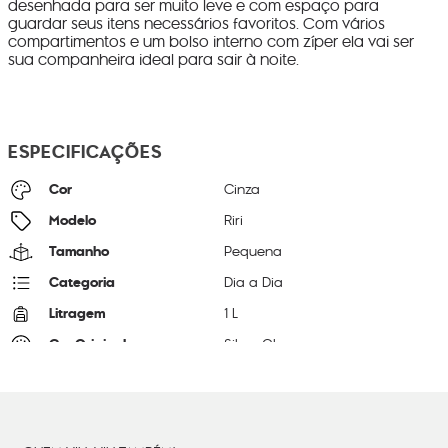
desenhada para ser muito leve e com espaço para
guardar seus itens necessários favoritos. Com vários
compartimentos e um bolso interno com zíper ela vai ser
sua companheira ideal para sair à noite.
ESPECIFICAÇÕES
Cor
Cinza
Modelo
Riri
Tamanho
Pequena
Categoria
Dia a Dia
Litragem
1 L
Cor Original
Silver Glam
Dimensões
16
cm x
24
cm x
6
cm
Peso
24
g