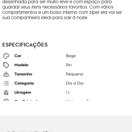
desenhada para ser muito leve e com espaço para
guardar seus itens necessários favoritos. Com vários
compartimentos e um bolso interno com zíper ela vai ser
sua companheira ideal para sair à noite.
ESPECIFICAÇÕES
Cor
Bege
Modelo
Riri
Tamanho
Pequena
Categoria
Dia a Dia
Litragem
1 L
Cor Original
Hideaway Beige
Dimensões
16
cm x
24
cm x
6
cm
Peso
24
g