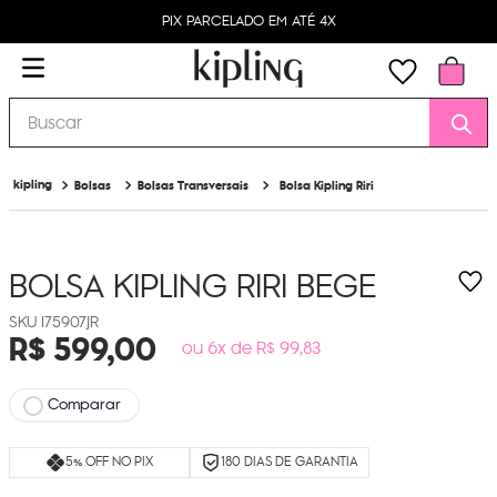
PIX PARCELADO EM ATÉ 4X
Buscar
Bolsas
Bolsas Transversais
Bolsa Kipling Riri
BOLSA KIPLING RIRI
BEGE
I75907JR
R$
599
,
00
ou 6x de R$ 99,83
Comparar
5% OFF NO PIX
180 DIAS DE GARANTIA