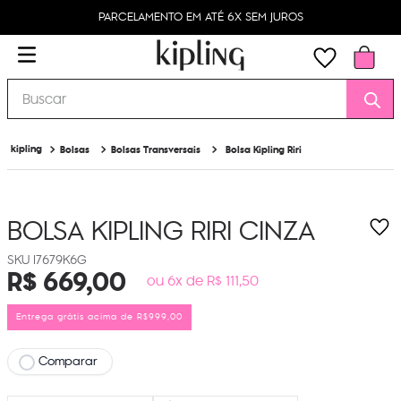
PARCELAMENTO EM ATÉ 6X SEM JUROS
Buscar
Bolsas
Bolsas Transversais
Bolsa Kipling Riri
BOLSA KIPLING RIRI
CINZA
I7679K6G
R$
669
,
00
ou 6x de R$ 111,50
Entrega grátis acima de R$999,00
Comparar