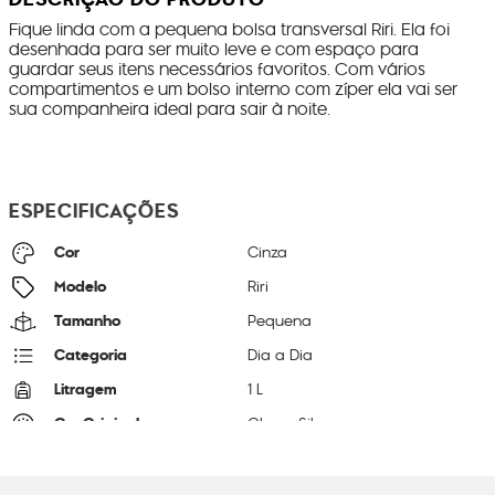
Fique linda com a pequena bolsa transversal Riri. Ela foi
desenhada para ser muito leve e com espaço para
guardar seus itens necessários favoritos. Com vários
compartimentos e um bolso interno com zíper ela vai ser
sua companheira ideal para sair à noite.
ESPECIFICAÇÕES
Cor
Cinza
Modelo
Riri
Tamanho
Pequena
Categoria
Dia a Dia
Litragem
1 L
Cor Original
Gleam Silver
Dimensões
16
cm x
24
cm x
6
cm
Peso
24
g