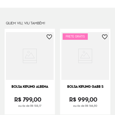
Dimensões
16
cm x
24
cm x
6
cm
Peso
24
g
QUEM VIU, VIU TAMBÉM!
FRETE GRÁTIS
BOLSA KIPLING ALBENA
BOLSA KIPLING GABB S
R$
799
,
00
R$
999
,
00
ou 6x de R$ 133,17
ou 6x de R$ 166,50