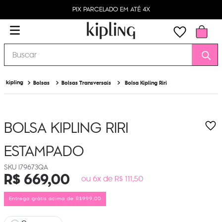
PIX PARCELADO EM ATÉ 4X
Buscar
Bolsas
Bolsas Transversais
Bolsa Kipling Riri
BOLSA KIPLING RIRI
ESTAMPADO
I79673QA
R$
669
,
00
ou 6x de R$ 111,50
Entrega grátis acima de R$999,00