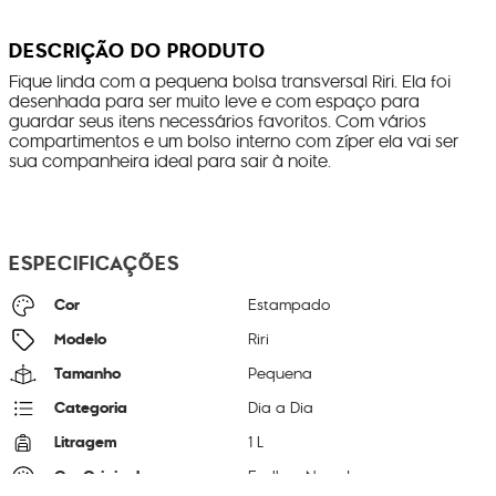
DESCRIÇÃO DO PRODUTO
Fique linda com a pequena bolsa transversal Riri. Ela foi
desenhada para ser muito leve e com espaço para
guardar seus itens necessários favoritos. Com vários
compartimentos e um bolso interno com zíper ela vai ser
sua companheira ideal para sair à noite.
ESPECIFICAÇÕES
Cor
Estampado
Modelo
Riri
Tamanho
Pequena
Categoria
Dia a Dia
Litragem
1 L
Cor Original
Endless Navy Jq