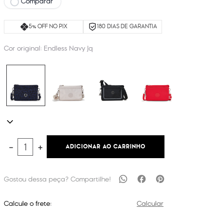
Comparar
5% OFF NO PIX
180 DIAS DE GARANTIA
Cor original:
Endless Navy Jq
ADICIONAR AO CARRINHO
－
＋
Calcule o frete:
Calcular