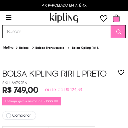
PIX PARCELADO EM ATÉ 4X
Buscar
Bolsas
Bolsas Transversais
Bolsa Kipling Riri L
BOLSA KIPLING RIRI L
PRETO
I66792EN
R$
749
,
00
ou 6x de R$ 124,83
Entrega grátis acima de R$999,00
Comparar