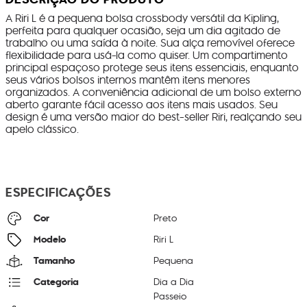
A Riri L é a pequena bolsa crossbody versátil da Kipling,
perfeita para qualquer ocasião, seja um dia agitado de
trabalho ou uma saída à noite. Sua alça removível oferece
flexibilidade para usá-la como quiser. Um compartimento
principal espaçoso protege seus itens essenciais, enquanto
seus vários bolsos internos mantêm itens menores
organizados. A conveniência adicional de um bolso externo
aberto garante fácil acesso aos itens mais usados. Seu
design é uma versão maior do best-seller Riri, realçando seu
apelo clássico.
ESPECIFICAÇÕES
Cor
Preto
Modelo
Riri L
Tamanho
Pequena
Categoria
Dia a Dia
Passeio