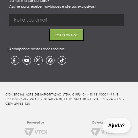
Vamos manter contato?
Assine para receber novidades e ofertas exclusivas!
Acompanhe nossas redes sociais
COMERCIAL ASTE DE IMPORTAÇÃO LTDA. CNPJ: 04.411.431/0004-44 IE:
083.056.51-3 / RUA F - QUADRA XI, LT 12, SALA 10 - CIVIT II SERRA - ES. -
CEP: 29168-124
Powered by
Developed By
Ajuda?