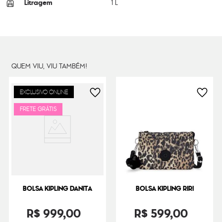
Litragem
1 L
Cor Original
Infinite Black
Dimensões
20
cm x
27
cm x
6
cm
Peso
24
g
QUEM VIU, VIU TAMBÉM!
EXCLUSIVO ONLINE
FRETE GRÁTIS
BOLSA KIPLING DANITA
BOLSA KIPLING RIRI
R$
999
,
00
R$
599
,
00