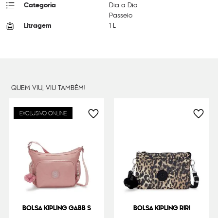
Categoria
Dia a Dia
Passeio
Litragem
1 L
Cor Original
Navy Sign Jq
Dimensões
20
cm x
27
cm x
6
cm
Peso
24
g
QUEM VIU, VIU TAMBÉM!
EXCLUSIVO ONLINE
BOLSA KIPLING GABB S
BOLSA KIPLING RIRI