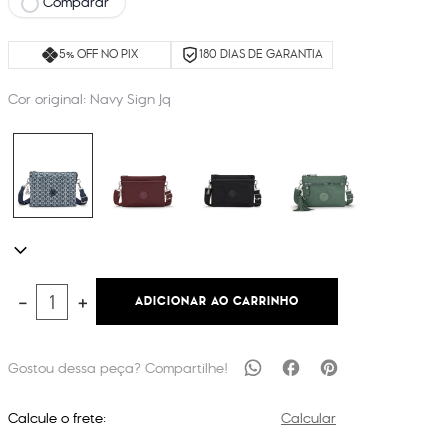
Comparar
5% OFF NO PIX
180 DIAS DE GARANTIA
Cor original:
Navy Sign Jq
ADICIONAR AO CARRINHO
－
＋
Calcule o frete:
Calcular