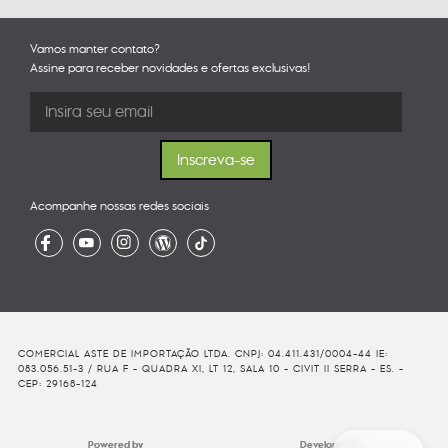
Vamos manter contato?
Assine para receber novidades e ofertas exclusivas!
Acompanhe nossas redes sociais
COMERCIAL ASTE DE IMPORTAÇÃO LTDA. CNPJ: 04.411.431/0004-44 IE:
083.056.51-3 / RUA F - QUADRA XI, LT 12, SALA 10 - CIVIT II SERRA - ES. -
CEP: 29168-124
Powered by
Developed By