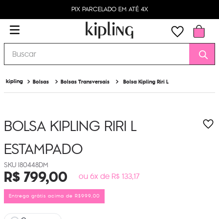
PIX PARCELADO EM ATÉ 4X
Buscar
Bolsas
Bolsas Transversais
Bolsa Kipling Riri L
BOLSA KIPLING RIRI L
ESTAMPADO
I80448DM
R$
799
,
00
ou 6x de R$ 133,17
Entrega grátis acima de R$999,00